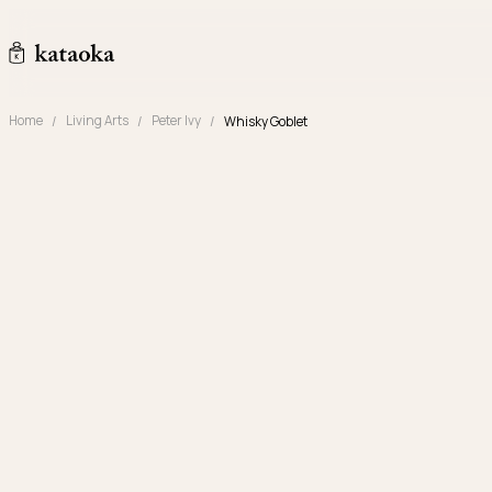
メインコンテンツへスキップ
kataoka jewelry and objets d'art
Home
Living Arts
Peter Ivy
Whisky Goblet