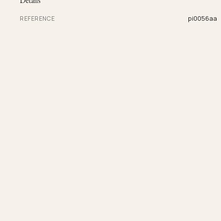
Details
pi0056aa
REFERENCE