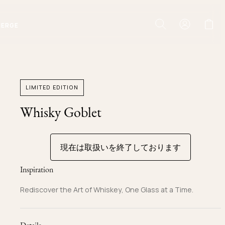
IERGE
LIMITED EDITION
Whisky Goblet
現在は取扱いを終了しております
Inspiration
Rediscover the Art of Whiskey, One Glass at a Time.