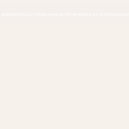
JEWELRY
COLLECTIONS
LIVING ARTS
THE WORLD OF KATAOKA
CONC