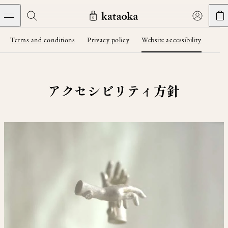
メインコンテンツへスキップ
Terms and conditions
Privacy policy
Website accessibility
Jewelry
THE WORLD OF KATAOKA
COLLECTIONS
LIVING ARTS
CONCIERGE
JEWELRY
Marriage rings
Latest creations
Collections
アクセシビリティ方針
Living Arts
Engagement Rings
Taste of Light
Objets d'art
The Story
Contact
The world of kataoka
Marriage Rings
Less is More
Our Houses of Artistry
Delivery
Rings
Snowflake
Yoshinobu's Diary
Book an Appointment
Concierge
Jars
Necklaces
Crown
Common Questions
Bottles & Pitchers
Earrings
September Eight
Glasses
Journal
Bracelets
Herbarium
Plates
Chronicles
Resizing & Repairs
Calyx