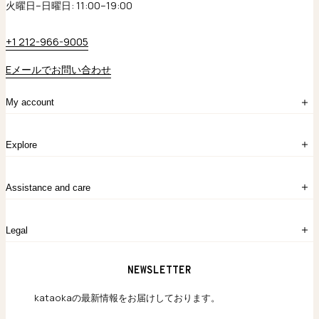
火曜日–日曜日: 11:00–19:00
+1 212-966-9005
Eメールでお問い合わせ
My account
ログイン
Explore
アカウント作成
マイバッグ
注文履歴
kataokaについて
お問い合わせ
Assistance and care
Chronicles
採用情報
よくあるご質問
Legal
保証のご案内
独自の貴金素材
配送と返品について
ウェブサイト利用規約
NEWSLETTER
旗艦店のご案内
プライバシーポリシー
アクセシビリティ方針
kataokaの最新情報をお届けしております。