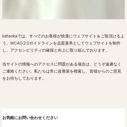
Ojyu Boxes
Custom-blended Metal
Limited Lifetime Warranty
Brut
New Arrivals
Lights
Handle
One of One
Objects
Iceberg
kataokaでは、すべてのお客様が快適にウェブサイトをご覧頂けるよ
Limited Edition
Vases
う、WCAG 2.0ガイドラインを品質基準としてウェブサイトを制作
Ready to Ship
し、アクセシビリティの確保と向上に取り組んでおります。
Archive
当サイトの情報へのアクセスに問題がある場合は、どうぞ遠慮なく
ご連絡ください。私たちは常に改善策を模索し、皆様からのご意見
をお待ちしております。
お気軽にお問い合わせください