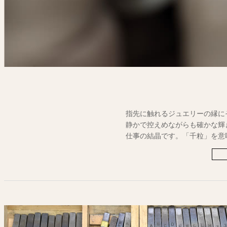
指先に触れるジュエリーの縁に
静かで控えめながらも確かな輝
仕事の結晶です。「千粒」を意
願いが込められ、古くから多くの
控えめでありながらも心を惹き
ひとつ丹念に作り上げています