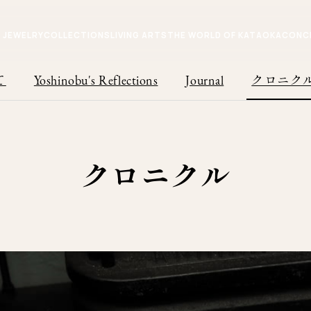
JEWELRY
COLLECTIONS
LIVING ARTS
THE WORLD OF KATAOKA
CONC
て
Yoshinobu's Reflections
Journal
クロニク
クロニクル