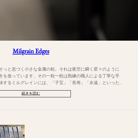
Milgrain Edges
そっと息づく小さな金属の粒。それは夜空に瞬く星々のように
きを放っています。その一粒一粒は熟練の職人による丁寧な手
味するミルグレインには、「子宝」「長寿」「永遠」といった
人々に愛され続けてきました。 kataokaのミルグレインは、
続きを読む
つける佇まい。 永く身に着けるほどに愛着が深まるよう、一つ
。