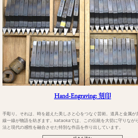
Hand-Engraving: 刻印
手彫り。それは、時を超えた美しさと心をつなぐ芸術。道具と金属が
線一線が物語を紡ぎます。kataokaでは、この伝統を大切に守りなが
法と現代の感性を融合させた特別な作品を作り出しています。