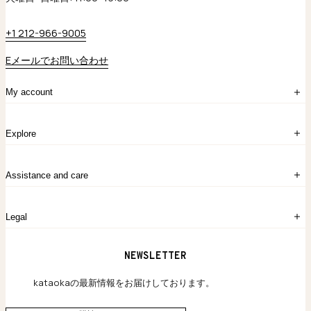
+1 212-966-9005
Eメールでお問い合わせ
My account
ログイン
Explore
アカウント作成
マイバッグ
注文履歴
kataokaについて
お問い合わせ
Assistance and care
Chronicles
採用情報
よくあるご質問
Legal
保証のご案内
独自の貴金素材
配送と返品について
ウェブサイト利用規約
NEWSLETTER
旗艦店のご案内
プライバシーポリシー
アクセシビリティ方針
kataokaの最新情報をお届けしております。