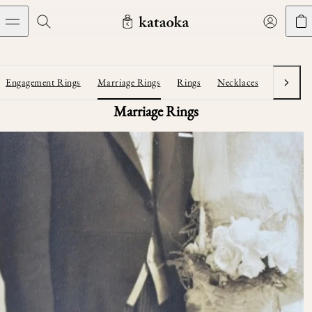
メインコンテンツへスキップ
Jewelry
THE WORLD OF KATAOKA
COLLECTIONS
LIVING ARTS
CONCIERGE
JEWELRY
Marriage rings
Engagement Rings
Marriage Rings
Rings
Necklaces
Earrings
Next
Latest creations
Collections
Marriage Rings
Living Arts
Engagement Rings
Taste of Light
Objets d'art
The Story
Contact
The world of kataoka
Marriage Rings
Less is More
Our Houses of Artistry
Delivery
Rings
Snowflake
Yoshinobu's Diary
Book an Appointment
Concierge
Jars
Necklaces
Crown
Common Questions
Bottles & Pitchers
Earrings
September Eight
Glasses
Journal
Bracelets
Herbarium
Plates
Chronicles
Resizing & Repairs
Calyx