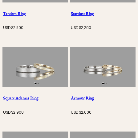
Tandem Ring
Stardust Ring
USD $
2,500
USD $
2,200
Square Adamas Ring
Armour Ring
USD $
2,900
USD $
2,000