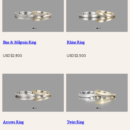
Bias & Milgrain Ring
Rhine Ring
USD $
2,800
USD $
2,500
Arrows Ring
Twist Ring