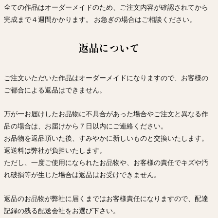
Ojyu Boxes
Custom-blended Metal
Limited Lifetime Warranty
全ての作品はオーダーメイドのため、ご注文内容が確認されてから
Brut
完成まで４週間かかります。 お急ぎの場合はご相談ください。
New Arrivals
Lights
Handle
One of One
Objects
返品について
Iceberg
Limited Edition
Vases
ご注文いただいた作品はオーダーメイドになりますので、お客様の
Ready to Ship
ご都合による返品はできません。
Archive
万が一お届けしたお品物に不具合があった場合やご注文と異なる作
品の場合は、お届けから７日以内にご連絡ください。
お品物を返品頂いた後、すみやかに新しいものと交換いたします。
返送料は弊社が負担いたします。
ただし、一度ご使用になられたお品物や、お客様の責任でキズや汚
れ破損等が生じた場合は返品はお受けできません。
返品のお品物が弊社に届くまではお客様責任になりますので、配達
記録の残る配送会社をお選び下さい。