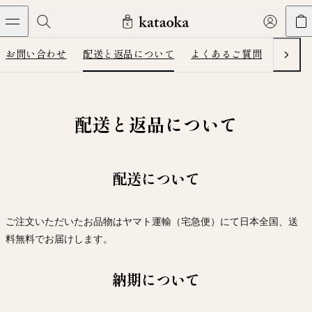
メインコンテンツへスキップ
お問い合わせ
配送と返品について
よくあるご質問
旗艦店
Next
Jewelry
THE WORLD OF KATAOKA
COLLECTIONS
LIVING ARTS
CONCIERGE
JEWELRY
Marriage rings
Latest creations
Collections
配送と返品について
Living Arts
Engagement Rings
Taste of Light
Objets d'art
The Story
Contact
The world of kataoka
Marriage Rings
Less is More
Our Houses of Artistry
Delivery
配送について
Rings
Snowflake
Yoshinobu's Diary
Book an Appointment
Concierge
Jars
ご注文いただいたお品物はヤマト運輸（宅急便）にて日本全国、送
Necklaces
Crown
Common Questions
Bottles & Pitchers
料無料でお届けします。
Earrings
September Eight
Glasses
Journal
納期について
Bracelets
Herbarium
Plates
Chronicles
Resizing & Repairs
Calyx