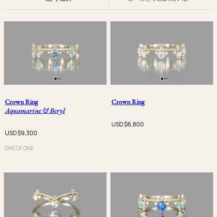
Crown Ring
Crown Ring
Aquamarine & Beryl
USD $
6,800
USD $
9,300
ONE OF ONE