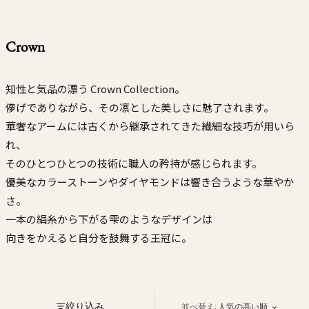
Ojyu Boxes
Custom-blended Metal
Limited Lifetime Warranty
Brut
New Arrivals
Lights
Crown
Handle
One of One
Objects
Iceberg
知性と気品の漂う Crown Collection。
Limited Edition
Vases
儚げでありながら、その凛とした美しさに魅了されます。
Ready to Ship
華奢なアームには古くから継承されてきた繊細な技巧が用いら
Archive
れ、
そのひとつひとつの技術に職人の矜持が感じられます。
優美なカラーストーンやダイヤモンドは響き合うような華やか
さ。
一本の絹糸から下がる雫のようなデザインは
向きをかえると自分を鼓舞する王冠に。
絞り込み
並べ替え:
人気の高い順