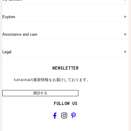
ログイン
Explore
アカウント作成
マイバッグ
注文履歴
kataokaについて
お問い合わせ
Assistance and care
Chronicles
採用情報
よくあるご質問
Legal
保証のご案内
独自の貴金素材
配送と返品について
ウェブサイト利用規約
NEWSLETTER
旗艦店のご案内
プライバシーポリシー
アクセシビリティ方針
kataokaの最新情報をお届けしております。
購読する
FOLLOW US