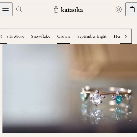
メインコンテンツへスキップ
Jewelry
THE WORLD OF KATAOKA
COLLECTIONS
LIVING ARTS
CONCIERGE
JEWELRY
Marriage rings
Less Is More
Snowflake
Crown
September Eight
Herbarium
vious
Next
Latest creations
Collections
Living Arts
Engagement Rings
Taste of Light
Objets d'art
The Story
Contact
The world of kataoka
Marriage Rings
Less is More
Our Houses of Artistry
Delivery
Rings
Snowflake
Yoshinobu's Diary
Book an Appointment
Concierge
Jars
Necklaces
Crown
Common Questions
Bottles & Pitchers
Earrings
September Eight
Glasses
Journal
Bracelets
Herbarium
Plates
Chronicles
Resizing & Repairs
Calyx