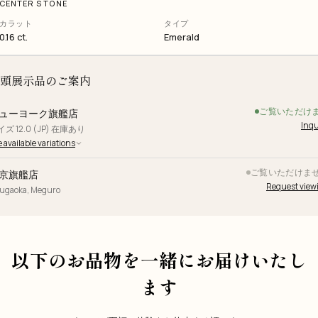
CENTER STONE
カラット
タイプ
0.16 ct.
Emerald
頭展示品のご案内
ご覧いただけ
ューヨーク旗艦店
Inqu
ズ 12.0 (JP) 在庫あり
 available variations
ご覧いただけま
京旗艦店
Request view
yugaoka, Meguro
以下のお品物を一緒にお届けいたし
ます