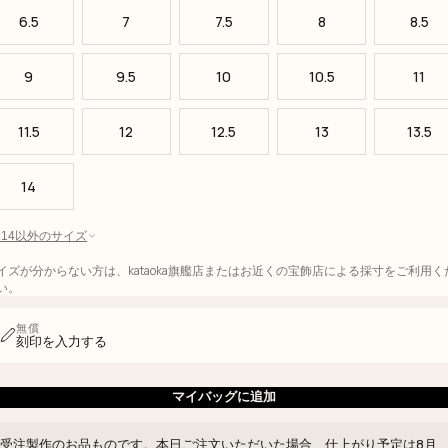
6.5
7
7.5
8
8.5
9
9.5
10
10.5
11
11.5
12
12.5
13
13.5
14
 - 14以外のサイズ
イズが分からない方は、kataoka旗艦店またはお近くの宝飾店による採寸をご利用く
い。
無償
刻印を入力する
マイバッグに追加
受注製作のお品ものです。本日ご注文いただいた場合、仕上がり予定は
8月