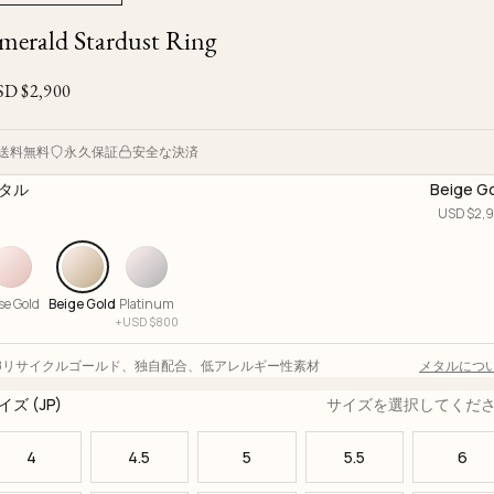
Ojyu Boxes
Custom-blended Metal
Limited Lifetime Warranty
merald Stardust Ring
Brut
New Arrivals
Lights
Handle
SD $
2,900
One of One
Objects
Iceberg
Limited Edition
Vases
送料無料
永久保証
安全な決済
Ready to Ship
タル
Beige G
USD $
2,
Archive
se Gold
Beige Gold
Platinum
+
USD $
800
18リサイクルゴールド
、
独自配合
、
低アレルギー性素材
メタルにつ
イズ (JP)
サイズを選択してくだ
4
4.5
5
5.5
6