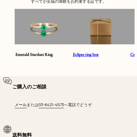
すべてが至福の体験をお約束する証です。
Emerald Stardust Ring
Eclipse ring box
Cent
ご購入のご相談
メール
または
03-6421-4573
へ電話でどうぞ
送料無料