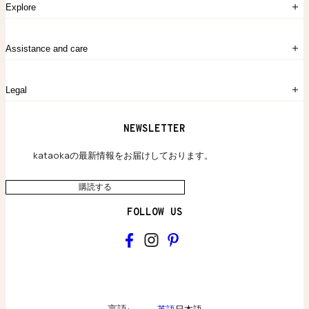
ログイン
Explore
アカウント作成
マイバッグ
注文履歴
kataokaについて
お問い合わせ
Assistance and care
Chronicles
採用情報
よくあるご質問
Legal
保証のご案内
独自の貴金素材
配送と返品について
ウェブサイト利用規約
NEWSLETTER
旗艦店のご案内
プライバシーポリシー
アクセシビリティ方針
kataokaの最新情報をお届けしております。
購読する
FOLLOW US
kataoka
Collections & brand world
言語:
英語
日本語