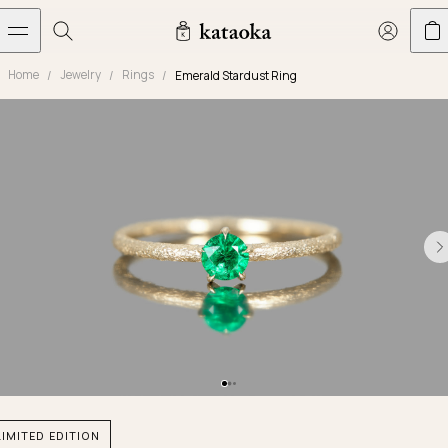
メインコンテンツへスキップ
Home
Jewelry
Rings
Emerald Stardust Ring
Jewelry
THE WORLD OF KATAOKA
COLLECTIONS
LIVING ARTS
CONCIERGE
JEWELRY
Marriage rings
Latest creations
Collections
Living Arts
Engagement Rings
Taste of Light
Objets d'art
The Story
Contact
The world of kataoka
Marriage Rings
Less is More
Our Houses of Artistry
Delivery
Rings
Snowflake
Yoshinobu's Diary
Book an Appointment
Concierge
Jars
Necklaces
Crown
Common Questions
Bottles & Pitchers
Earrings
September Eight
Glasses
Journal
Bracelets
Herbarium
Plates
Chronicles
Resizing & Repairs
LIMITED EDITION
Calyx