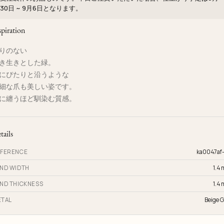
30日 ~ 9月6日
となります。
spiration
りのない
き生きとした緑。
にぴたりと沿うような
細な爪も美しい姿です。
に纏うほど馴染む質感。
tails
FERENCE
ka0047af
ND WIDTH
1.4
ND THICKNESS
1.4
TAL
Beige G