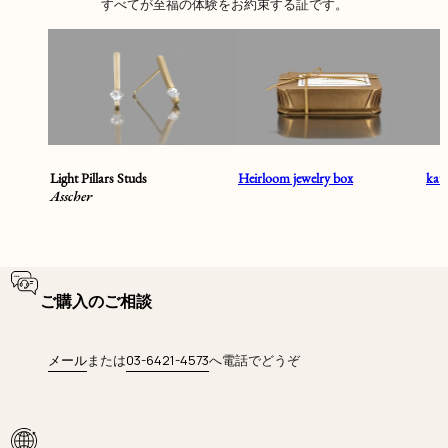
すべてが至福の体験をお約束する証です。
Light Pillars Studs
Heirloom jewelry box
ka
Asscher
ご購入のご相談
メール
または
03-6421-4573
へ電話でどうぞ