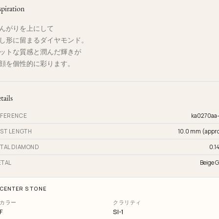
spiration
んがりを上にして
し形に留まるダイヤモンド。
ットな質感と潤んだ輝きが
顔を個性的に彩ります。
tails
FERENCE
ka0270aa
ST LENGTH
10.0 mm (appro
TAL DIAMOND
0.14
TAL
Beige G
CENTER STONE
カラー
クラリティ
F
SI-1