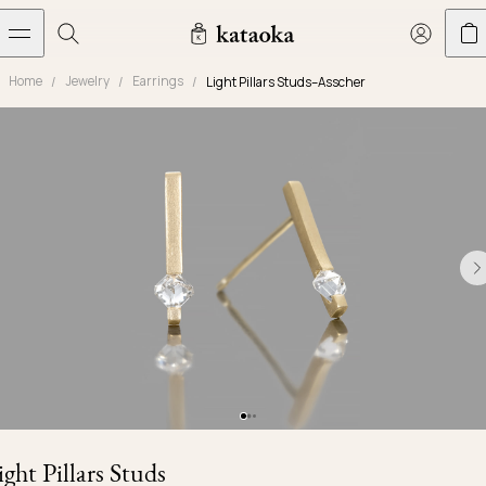
メインコンテンツへスキップ
Home
Jewelry
Earrings
Light Pillars Studs–Asscher
Jewelry
THE WORLD OF KATAOKA
COLLECTIONS
LIVING ARTS
CONCIERGE
JEWELRY
Marriage rings
Latest creations
Collections
Living Arts
Engagement Rings
Taste of Light
Objets d'art
The Story
Contact
The world of kataoka
Marriage Rings
Less is More
Our Houses of Artistry
Delivery
Rings
Snowflake
Yoshinobu's Diary
Book an Appointment
Concierge
Jars
Necklaces
Crown
Common Questions
Bottles & Pitchers
Earrings
September Eight
Glasses
Journal
Bracelets
Herbarium
Plates
Chronicles
Resizing & Repairs
ight Pillars Studs
Calyx