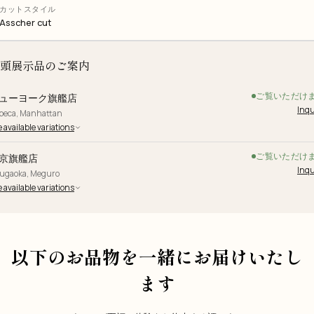
カットスタイル
Asscher cut
頭展示品のご案内
ご覧いただけ
ューヨーク旗艦店
Inqu
ibeca, Manhattan
 available variations
ご覧いただけ
京旗艦店
Inqu
yugaoka, Meguro
 available variations
以下のお品物を一緒にお届けいたし
ます