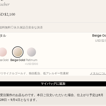
Ojyu Boxes
Custom-blended Metal
Limited Lifetime Warranty
scher
Brut
New Arrivals
Lights
SD $
2,100
Handle
One of One
Objects
Iceberg
送料無料
永久保証
安全な決済
Limited Edition
Vases
タル
Beige G
Ready to Ship
USD $
2,
Archive
se Gold
Beige Gold
Platinum
+
USD $
300
18リサイクルゴールド
、
独自配合
、
低アレルギー性素材
メタルにつ
マイバッグに追加
受注製作のお品ものです。本日ご注文いただいた場合、仕上がり予定は
8月
28日 ~ 9月4日
となります。