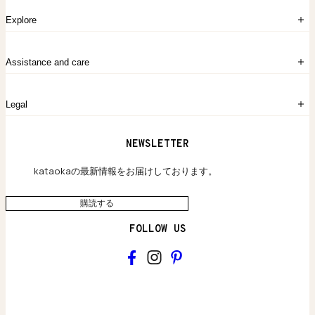
ログイン
Explore
アカウント作成
マイバッグ
注文履歴
kataokaについて
お問い合わせ
Assistance and care
Chronicles
採用情報
よくあるご質問
Legal
保証のご案内
独自の貴金素材
配送と返品について
ウェブサイト利用規約
NEWSLETTER
旗艦店のご案内
プライバシーポリシー
アクセシビリティ方針
kataokaの最新情報をお届けしております。
購読する
FOLLOW US
kataoka