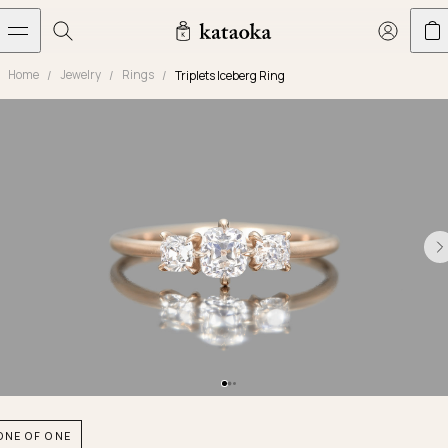
メインコンテンツへスキップ
Home
Jewelry
Rings
Triplets Iceberg Ring
Jewelry
THE WORLD OF KATAOKA
COLLECTIONS
LIVING ARTS
CONCIERGE
JEWELRY
Marriage rings
Latest creations
Collections
Living Arts
Engagement Rings
Taste of Light
Objets d'art
The Story
Contact
The world of kataoka
Marriage Rings
Less is More
Our Houses of Artistry
Delivery
Rings
Snowflake
Yoshinobu's Diary
Book an Appointment
Concierge
Jars
Necklaces
Crown
Common Questions
Bottles & Pitchers
Earrings
September Eight
Glasses
Journal
Bracelets
Herbarium
Plates
Chronicles
Resizing & Repairs
ONE OF ONE
Calyx