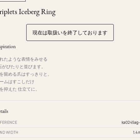
Ojyu Boxes
Custom-blended Metal
Limited Lifetime Warranty
riplets Iceberg Ring
Brut
New Arrivals
Lights
Handle
One of One
Objects
現在は取扱いを終了しております
Iceberg
Limited Edition
Vases
spiration
Ready to Ship
れたような表情をみせる
Archive
石がぴたりと並びます。
を留める爪はすっきりと。
ームはすこしだけ
を抑えた 仕立てに。
tails
FERENCE
ka0245ag
ND WIDTH
1.4