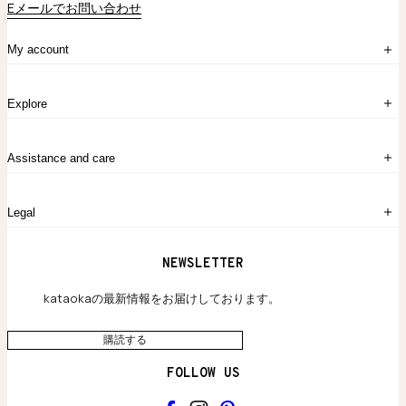
Eメールでお問い合わせ
My account
ログイン
Explore
アカウント作成
マイバッグ
注文履歴
kataokaについて
お問い合わせ
Assistance and care
Chronicles
採用情報
よくあるご質問
Legal
保証のご案内
独自の貴金素材
配送と返品について
ウェブサイト利用規約
NEWSLETTER
旗艦店のご案内
プライバシーポリシー
アクセシビリティ方針
kataokaの最新情報をお届けしております。
購読する
FOLLOW US