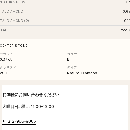
ND THICKNESS
1.4
TAL DIAMOND
0.65
TAL DIAMOND (2)
0.14
TAL
Rose G
CENTER STONE
カラット
カラー
0.37 ct.
E
クラリティ
タイプ
VS-1
Natural Diamond
お気軽にお問い合わせください
火曜日–日曜日: 11:00–19:00
+1 212-966-9005