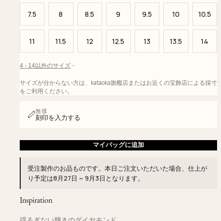
7.5
8
8.5
9
9.5
10
10.5
11
11.5
12
12.5
13
13.5
14
4 - 14以外のサイズ
サイズが分からない方は、kataoka旗艦店またはお近くの宝飾店による採寸
をご利用ください。
無償
刻印を入力する
マイバッグに追加
受注製作のお品ものです。本日ご注文いただいた場合、仕上が
り予定は
8月27日 ~ 9月3日
となります。
Inspiration
揺るぎない輝きのダイヤモンド。