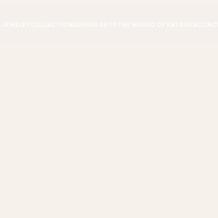
JEWELRY
COLLECTIONS
LIVING ARTS
THE WORLD OF KATAOKA
CONC