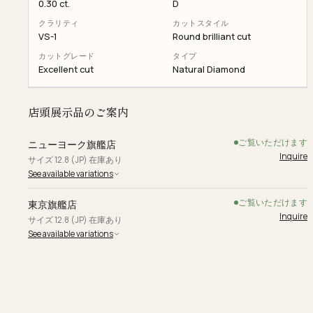
0.30 ct.
D
クラリティ
カットスタイル
VS-1
Round brilliant cut
カットグレード
タイプ
Excellent cut
Natural Diamond
店頭展示品のご案内
ご覧いただけます
ニューヨーク旗艦店
Inquire
サイズ 12.8 (JP) 在庫あり
See available variations
ご覧いただけます
東京旗艦店
Inquire
サイズ 12.8 (JP) 在庫あり
See available variations