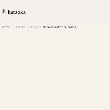
メインコンテンツへスキップ
kataoka jewelry and objets d'art
Home
Jewelry
Rings
Snowflake Ring Supreme