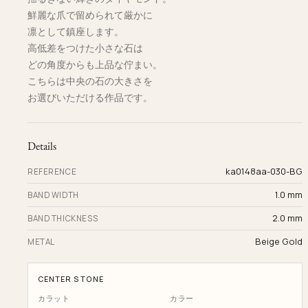
鮮麗な爪で留められて厳かに
凛として鎮座します。
高低差をつけた小さな石は
どの角度からも上品な佇まい。
こちらは中央の石の大きさを
お選びいただける作品です。
Details
ka0148aa-030-BG
REFERENCE
1.0 mm
BAND WIDTH
2.0 mm
BAND THICKNESS
Beige Gold
METAL
CENTER STONE
カラット
カラー