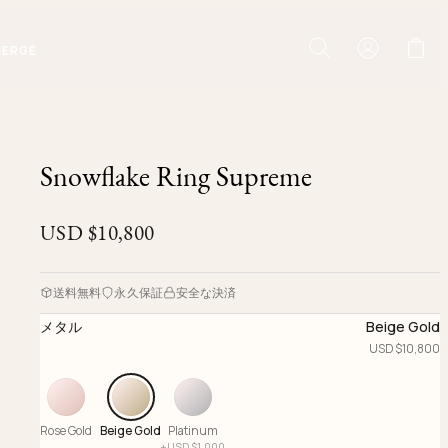
IERGE
Snowflake Ring Supreme
USD $
10,800
送料無料
永久保証
安全な決済
メタル
Beige Gold
USD $
10,800
Rose Gold
Beige Gold
Platinum
+
USD $
1,000