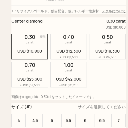
K18リサイクルゴールド
、
独自配合
、
低アレルギー性素材
メタルについて
Center diamond
0.30 carat
USD $
10,800
0.30
0.40
0.50
標準
carat
carat
carat
USD $
10,800
USD $
12,300
USD $
18,300
+
USD $
1,500
+
USD $
7,500
0.70
1.00
carat
carat
USD $
25,300
USD $
42,000
+
USD $
14,500
+
USD $
31,200
画像はbeige goldに0.30 ctをセットしたイメージです。
サイズ (JP)
サイズを選択してください
4
4.5
5
5.5
6
6.5
7