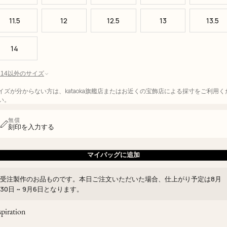
11.5
12
12.5
13
13.5
14
 - 14以外のサイズ
イズが分からない方は、kataoka旗艦店またはお近くの宝飾店による採寸をご利用く
い。
無償
刻印を入力する
マイバッグに追加
受注製作のお品ものです。本日ご注文いただいた場合、仕上がり予定は
8月
30日 ~ 9月6日
となります。
spiration