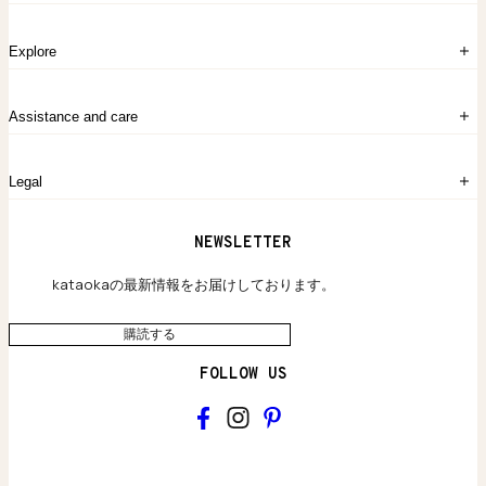
ログイン
Explore
アカウント作成
マイバッグ
注文履歴
kataokaについて
お問い合わせ
Assistance and care
Chronicles
採用情報
よくあるご質問
Legal
保証のご案内
独自の貴金素材
配送と返品について
ウェブサイト利用規約
NEWSLETTER
旗艦店のご案内
プライバシーポリシー
アクセシビリティ方針
kataokaの最新情報をお届けしております。
購読する
FOLLOW US
kataoka