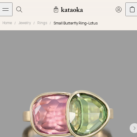
メインコンテンツへスキップ
Home
Jewelry
Rings
Small Butterfly Ring–Lotus
Jewelry
THE WORLD OF KATAOKA
COLLECTIONS
LIVING ARTS
CONCIERGE
JEWELRY
Marriage rings
Latest creations
Collections
Living Arts
Engagement Rings
Taste of Light
Objets d'art
The Story
Contact
The world of kataoka
Marriage Rings
Less is More
Our Houses of Artistry
Delivery
Rings
Snowflake
Yoshinobu's Diary
Book an Appointment
Concierge
Jars
Necklaces
Crown
Common Questions
Bottles & Pitchers
Earrings
September Eight
Glasses
Journal
Bracelets
Herbarium
Plates
Chronicles
Resizing & Repairs
Calyx