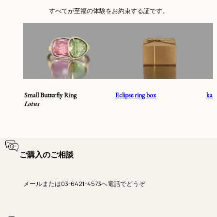
すべてが至福の体験をお約束する証です。
Small Butterfly Ring
Eclipse ring box
ka
Lotus
ご購入のご相談
メール
または
03-6421-4573
へ電話でどうぞ