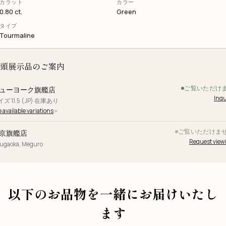
カラット
カラー
0.80 ct.
Green
タイプ
Tourmaline
頭展示品のご案内
ご覧いただけ
ューヨーク旗艦店
Inqu
ズ 11.5 (JP) 在庫あり
 available variations
ご覧いただけま
京旗艦店
Request view
yugaoka, Meguro
以下のお品物を一緒にお届けいたし
ます