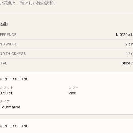
い花色と、瑞々しい緑の調和。
tails
FERENCE
ka0129bd
ND WIDTH
2.3
ND THICKNESS
1.4
TAL
Beige G
CENTER STONE
カラット
カラー
0.90 ct.
Pink
タイプ
Tourmaline
CENTER STONE