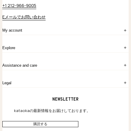
+1 212-966-9005
Eメールでお問い合わせ
My account
ログイン
Explore
アカウント作成
マイバッグ
注文履歴
kataokaについて
お問い合わせ
Assistance and care
Chronicles
採用情報
よくあるご質問
Legal
保証のご案内
独自の貴金素材
配送と返品について
ウェブサイト利用規約
NEWSLETTER
旗艦店のご案内
プライバシーポリシー
アクセシビリティ方針
kataokaの最新情報をお届けしております。
購読する