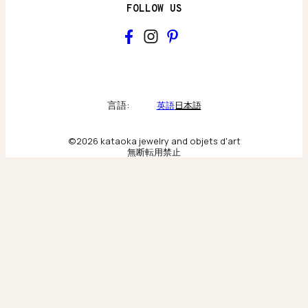
FOLLOW US
kataoka
Collections & brand world
言語:
英語
日本語
アトリエの記録
©2026 kataoka jewelry and objets d'art
無断転用禁止
Behind the scenes & craftsmanship
ニューヨーク旗艦店
Scenes from our New York flagship
東京旗艦店
Moments from our Tokyo flagship