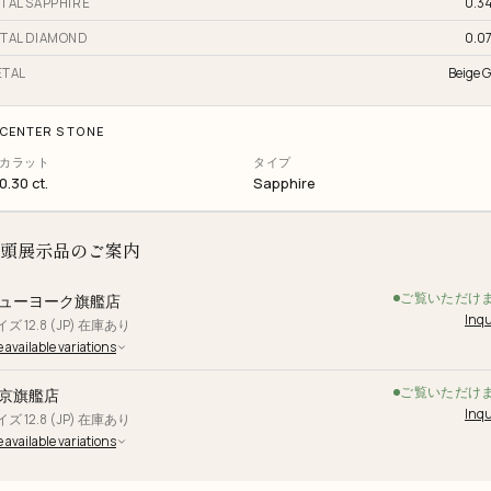
TAL SAPPHIRE
0.34
TAL DIAMOND
0.07
TAL
Beige G
CENTER STONE
カラット
タイプ
0.30 ct.
Sapphire
頭展示品のご案内
ご覧いただけ
ューヨーク旗艦店
Inqu
ズ 12.8 (JP) 在庫あり
 available variations
ご覧いただけ
京旗艦店
Inqu
ズ 12.8 (JP) 在庫あり
 available variations