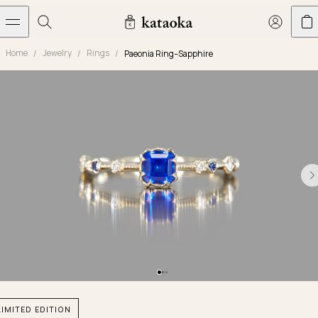
メインコンテンツへスキップ
Home
Jewelry
Rings
Paeonia Ring–Sapphire
Jewelry
THE WORLD OF KATAOKA
COLLECTIONS
LIVING ARTS
CONCIERGE
JEWELRY
Marriage rings
Latest creations
Collections
Living Arts
Engagement Rings
Taste of Light
Objets d'art
The Story
Contact
The world of kataoka
Marriage Rings
Less is More
Our Houses of Artistry
Delivery
Rings
Snowflake
Yoshinobu's Diary
Book an Appointment
Concierge
Jars
Necklaces
Crown
Common Questions
Bottles & Pitchers
Earrings
September Eight
Glasses
Journal
Bracelets
Herbarium
Plates
Chronicles
Resizing & Repairs
LIMITED EDITION
Calyx