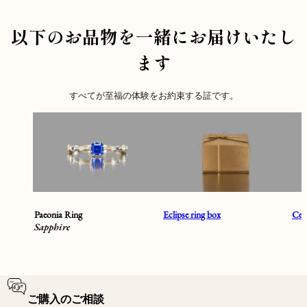
以下のお品物を一緒にお届けいたし
ます
すべてが至福の体験をお約束する証です。
Paeonia Ring
Eclipse ring box
Cent
Sapphire
ご購入のご相談