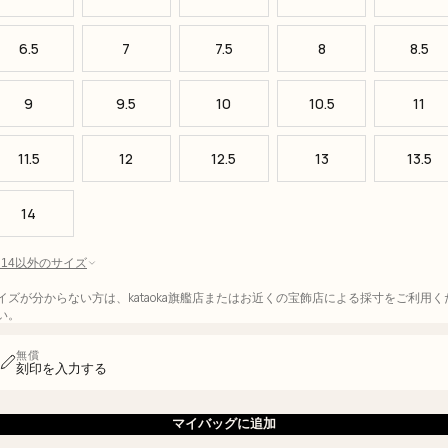
6.5
7
7.5
8
8.5
9
9.5
10
10.5
11
11.5
12
12.5
13
13.5
14
 - 14以外のサイズ
イズが分からない方は、kataoka旗艦店またはお近くの宝飾店による採寸をご利用く
い。
無償
刻印を入力する
マイバッグに追加