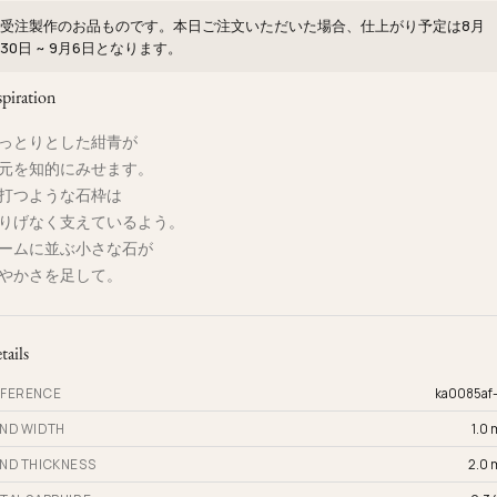
受注製作のお品ものです。本日ご注文いただいた場合、仕上がり予定は
8月
30日 ~ 9月6日
となります。
spiration
っとりとした紺青が
元を知的にみせます。
打つような石枠は
りげなく支えているよう。
ームに並ぶ小さな石が
やかさを足して。
tails
FERENCE
ka0085af
ND WIDTH
1.0
ND THICKNESS
2.0