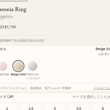
Ojyu Boxes
Custom-blended Metal
Limited Lifetime Warranty
aeonia Ring
Brut
New Arrivals
Lights
apphire
Handle
One of One
Objects
SD $
5,700
Iceberg
Limited Edition
Vases
送料無料
永久保証
安全な決済
Ready to Ship
タル
Beige G
Archive
USD $
5,
se Gold
Beige Gold
Platinum
+
USD $
800
18リサイクルゴールド
、
独自配合
、
低アレルギー性素材
メタルにつ
イズ (JP)
サイズを選択してくだ
4
4.5
5
5.5
6