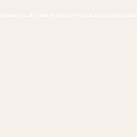
JEWELRY
COLLECTIONS
LIVING ARTS
THE WORLD OF KATAOKA
CONC