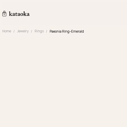
メインコンテンツへスキップ
kataoka jewelry and objets d'art
Home
Jewelry
Rings
Paeonia Ring–Emerald