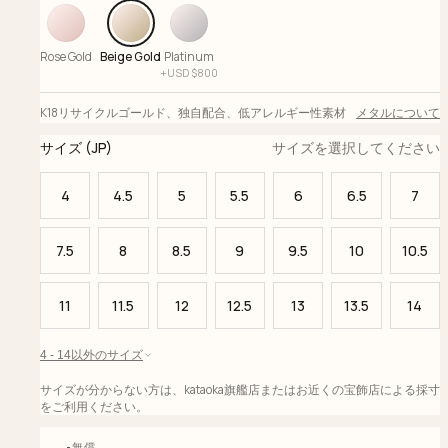
Rose Gold
Beige Gold
Platinum
+
USD $
800
K18リサイクルゴールド
、
独自配合
、
低アレルギー性素材
メタルについて
サイズ (JP)
サイズを選択してください
4
4.5
5
5.5
6
6.5
7
7.5
8
8.5
9
9.5
10
10.5
11
11.5
12
12.5
13
13.5
14
4 - 14以外のサイズ
サイズが分からない方は、kataoka旗艦店またはお近くの宝飾店による採寸
をご利用ください。
無償