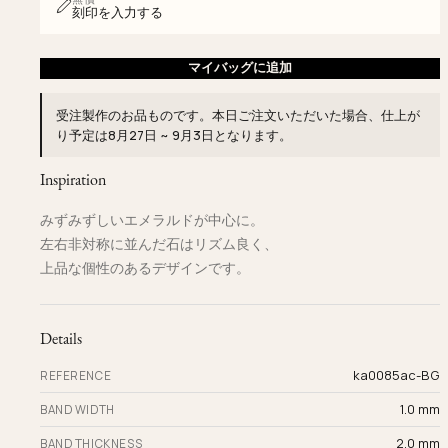
刻印を入力する
マイバッグに追加
受注製作のお品ものです。本日ご注文いただいた場合、仕上が
り予定は
8月27日 ~ 9月3日
となります。
Inspiration
みずみずしいエメラルドが中心に。
左右非対称に並んだ石はリズム良く、
上品な個性のあるデザインです。
Details
ka0085ac-BG
REFERENCE
1.0 mm
BAND WIDTH
2.0 mm
BAND THICKNESS