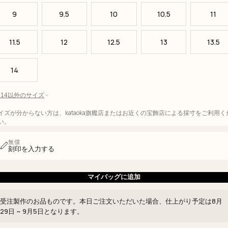
9
9.5
10
10.5
11
11.5
12
12.5
13
13.5
14
 - 14以外のサイズ
イズが分からない方は、kataoka旗艦店またはお近くの宝飾店による採寸をご利用く
い。
無償
刻印を入力する
マイバッグに追加
受注製作のお品ものです。本日ご注文いただいた場合、仕上がり予定は
8月
29日 ~ 9月5日
となります。