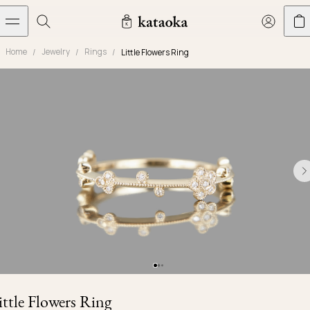
メインコンテンツへスキップ
Home
Jewelry
Rings
Little Flowers Ring
Jewelry
THE WORLD OF KATAOKA
COLLECTIONS
LIVING ARTS
CONCIERGE
JEWELRY
Marriage rings
Latest creations
Collections
Living Arts
Engagement Rings
Taste of Light
Objets d'art
The Story
Contact
The world of kataoka
Marriage Rings
Less is More
Our Houses of Artistry
Delivery
Rings
Snowflake
Yoshinobu's Diary
Book an Appointment
Concierge
Jars
Necklaces
Crown
Common Questions
Bottles & Pitchers
Earrings
September Eight
Glasses
Journal
Bracelets
Herbarium
Plates
Chronicles
Resizing & Repairs
ittle Flowers Ring
Calyx