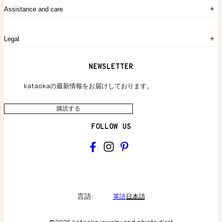
注文履歴
kataokaについて
お問い合わせ
Assistance and care
Chronicles
採用情報
よくあるご質問
Legal
保証のご案内
独自の貴金素材
配送と返品について
ウェブサイト利用規約
NEWSLETTER
旗艦店のご案内
プライバシーポリシー
アクセシビリティ方針
kataokaの最新情報をお届けしております。
購読する
FOLLOW US
kataoka
Collections & brand world
言語:
英語
日本語
アトリエの記録