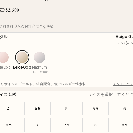
Ojyu Boxes
Custom-blended Metal
Limited Lifetime Warranty
Brut
SD $
2,600
New Arrivals
Lights
Handle
One of One
Objects
送料無料
永久保証
安全な決済
Iceberg
タル
Beige G
Limited Edition
Vases
USD $
2,
Ready to Ship
Archive
se Gold
Beige Gold
Platinum
+
USD $
800
18リサイクルゴールド
、
独自配合
、
低アレルギー性素材
メタルにつ
イズ (JP)
サイズを選択してくだ
4
4.5
5
5.5
6
6.5
7
7.5
8
8.5