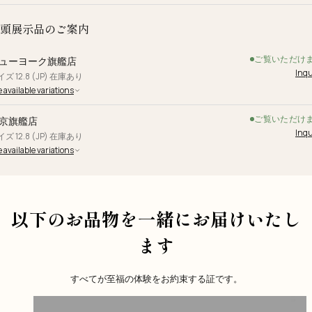
頭展示品のご案内
ご覧いただけ
ューヨーク旗艦店
Inqu
ズ 12.8 (JP) 在庫あり
 available variations
ご覧いただけ
京旗艦店
Inqu
ズ 12.8 (JP) 在庫あり
 available variations
以下のお品物を一緒にお届けいたし
ます
すべてが至福の体験をお約束する証です。