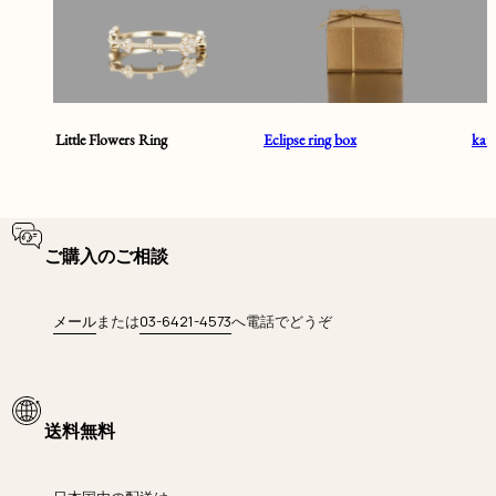
Little Flowers Ring
Eclipse ring box
ka
ご購入のご相談
メール
または
03-6421-4573
へ電話でどうぞ
送料無料