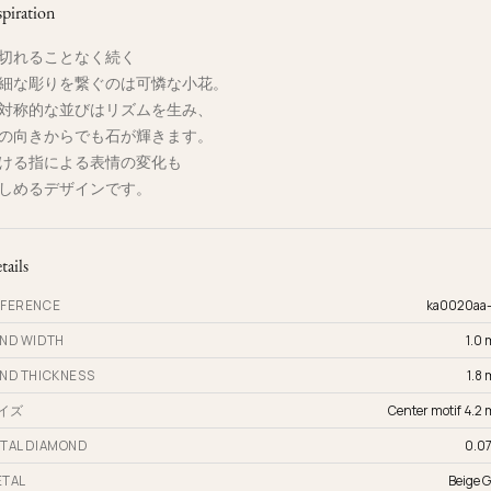
spiration
切れることなく続く
細な彫りを繋ぐのは可憐な小花。
対称的な並びはリズムを生み、
の向きからでも石が輝きます。
ける指による表情の変化も
しめるデザインです。
tails
FERENCE
ka0020aa
ND WIDTH
1.0
ND THICKNESS
1.8
イズ
Center motif 4.2
TAL DIAMOND
0.07
TAL
Beige G