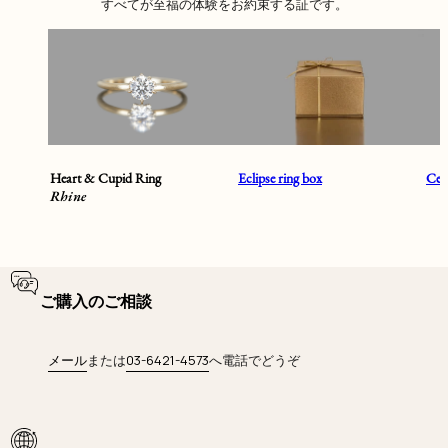
すべてが至福の体験をお約束する証です。
Heart & Cupid Ring
Eclipse ring box
Cent
Rhine
ご購入のご相談
メール
または
03-6421-4573
へ電話でどうぞ