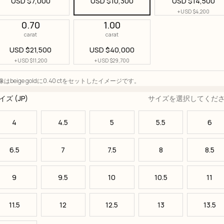
USD $
7,000
USD $
10,300
USD $
14,500
+
USD $
4,200
0.70
1.00
carat
carat
USD $
21,500
USD $
40,000
+
USD $
11,200
+
USD $
29,700
像はbeige goldに0.40 ctをセットしたイメージです。
イズ (JP)
サイズを選択してくだ
4
4.5
5
5.5
6
6.5
7
7.5
8
8.5
9
9.5
10
10.5
11
11.5
12
12.5
13
13.5