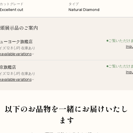
カットグレード
タイプ
Excellent cut
Natural Diamond
頭展示品のご案内
ご覧いただけ
ューヨーク旗艦店
Inqu
ズ 12.8 (JP) 在庫あり
 available variations
ご覧いただけ
京旗艦店
Inqu
ズ 12.8 (JP) 在庫あり
 available variations
以下のお品物を一緒にお届けいたし
ます