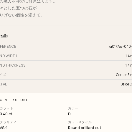
の魅力を存分に引き立てます。
々とした五つの石が
りげない個性を添えて。
tails
FERENCE
ka0177aa-040
ND WIDTH
1.4
ND THICKNESS
1.4
イズ
Center 5
TAL
Beige G
CENTER STONE
カラット
カラー
0.40 ct.
D
クラリティ
カットスタイル
VS-1
Round brilliant cut