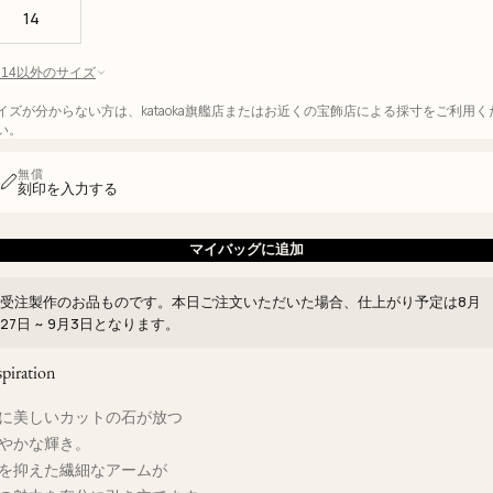
14
 - 14以外のサイズ
イズが分からない方は、kataoka旗艦店またはお近くの宝飾店による採寸をご利用く
い。
無償
刻印を入力する
マイバッグに追加
受注製作のお品ものです。本日ご注文いただいた場合、仕上がり予定は
8月
27日 ~ 9月3日
となります。
spiration
に美しいカットの石が放つ
やかな輝き。
を抑えた繊細なアームが