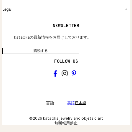
よくあるご質問
Legal
保証のご案内
独自の貴金素材
配送と返品について
ウェブサイト利用規約
NEWSLETTER
旗艦店のご案内
プライバシーポリシー
アクセシビリティ方針
kataokaの最新情報をお届けしております。
購読する
FOLLOW US
kataoka
Collections & brand world
言語:
英語
日本語
アトリエの記録
©2026 kataoka jewelry and objets d'art
無断転用禁止
Behind the scenes & craftsmanship