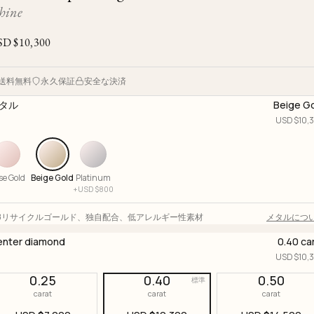
Ojyu Boxes
Custom-blended Metal
Limited Lifetime Warranty
hine
Brut
New Arrivals
Lights
SD $
10,300
Handle
One of One
Objects
Iceberg
送料無料
永久保証
安全な決済
Limited Edition
Vases
タル
Beige G
Ready to Ship
USD $
10,
Archive
se Gold
Beige Gold
Platinum
+
USD $
800
18リサイクルゴールド
、
独自配合
、
低アレルギー性素材
メタルにつ
nter diamond
0.40 ca
USD $
10,
0.25
0.40
0.50
標準
carat
carat
carat