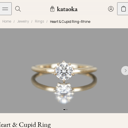
メインコンテンツへスキップ
Home
Jewelry
Rings
Heart & Cupid Ring–Rhine
Jewelry
THE WORLD OF KATAOKA
COLLECTIONS
LIVING ARTS
CONCIERGE
JEWELRY
Marriage rings
Latest creations
Collections
Living Arts
Engagement Rings
Taste of Light
Objets d'art
The Story
Contact
The world of kataoka
Marriage Rings
Less is More
Our Houses of Artistry
Delivery
Rings
Snowflake
Yoshinobu's Diary
Book an Appointment
Concierge
Jars
Necklaces
Crown
Common Questions
Bottles & Pitchers
Earrings
September Eight
Glasses
Journal
Bracelets
Herbarium
Plates
Chronicles
Resizing & Repairs
eart & Cupid Ring
Calyx