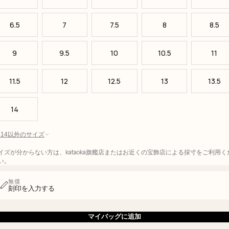
6.5
7
7.5
8
8.5
9
9.5
10
10.5
11
11.5
12
12.5
13
13.5
14
 - 14以外のサイズ
イズが分からない方は、kataoka旗艦店またはお近くの宝飾店による採寸をご利用く
い。
無償
刻印を入力する
マイバッグに追加