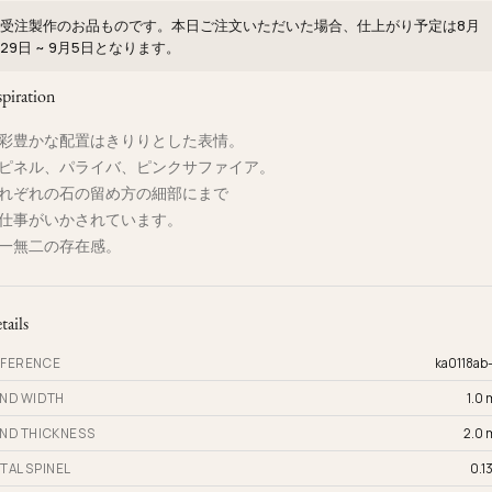
受注製作のお品ものです。本日ご注文いただいた場合、仕上がり予定は
8月
29日 ~ 9月5日
となります。
spiration
彩豊かな配置はきりりとした表情。
ピネル、パライバ、ピンクサファイア。
れぞれの石の留め方の細部にまで
仕事がいかされています。
一無二の存在感。
tails
FERENCE
ka0118ab
ND WIDTH
1.0
ND THICKNESS
2.0
TAL SPINEL
0.13