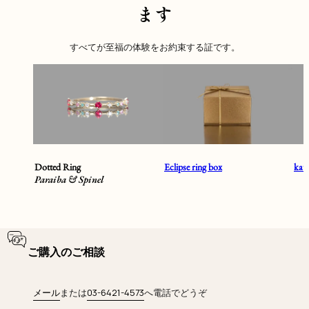
ます
すべてが至福の体験をお約束する証です。
Dotted Ring
Eclipse ring box
ka
Paraiba & Spinel
ご購入のご相談
メール
または
03-6421-4573
へ電話でどうぞ