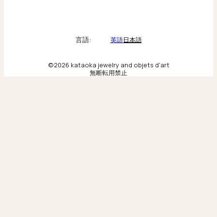
kataoka
Collections & brand world
言語:
英語
日本語
アトリエの記録
©2026 kataoka jewelry and objets d'art
無断転用禁止
Behind the scenes & craftsmanship
ニューヨーク旗艦店
Scenes from our New York flagship
東京旗艦店
Moments from our Tokyo flagship