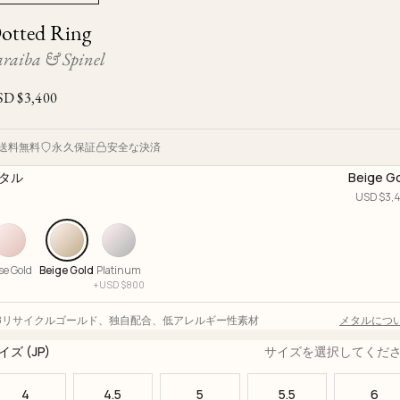
Ojyu Boxes
Custom-blended Metal
Limited Lifetime Warranty
otted Ring
Brut
New Arrivals
Lights
araiba & Spinel
Handle
One of One
Objects
SD $
3,400
Iceberg
Limited Edition
Vases
送料無料
永久保証
安全な決済
Ready to Ship
タル
Beige G
Archive
USD $
3,
se Gold
Beige Gold
Platinum
+
USD $
800
18リサイクルゴールド
、
独自配合
、
低アレルギー性素材
メタルにつ
イズ (JP)
サイズを選択してくだ
4
4.5
5
5.5
6