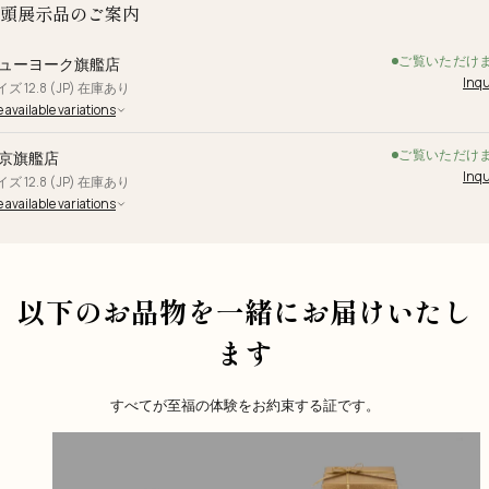
頭展示品のご案内
ご覧いただけ
ューヨーク旗艦店
Inqu
ズ 12.8 (JP) 在庫あり
 available variations
ご覧いただけ
京旗艦店
Inqu
ズ 12.8 (JP) 在庫あり
 available variations
以下のお品物を一緒にお届けいたし
ます
すべてが至福の体験をお約束する証です。