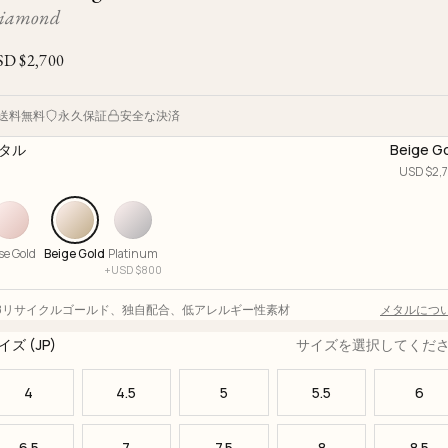
Ojyu Boxes
Custom-blended Metal
Limited Lifetime Warranty
iamond
Brut
New Arrivals
Lights
SD $
2,700
Handle
One of One
Objects
Iceberg
送料無料
永久保証
安全な決済
Limited Edition
Vases
タル
Beige G
Ready to Ship
USD $
2,
Archive
se Gold
Beige Gold
Platinum
+
USD $
800
18リサイクルゴールド
、
独自配合
、
低アレルギー性素材
メタルにつ
イズ (JP)
サイズを選択してくだ
4
4.5
5
5.5
6
6.5
7
7.5
8
8.5