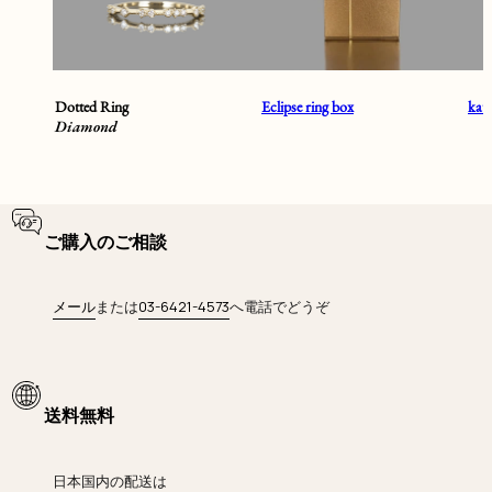
Dotted Ring
Eclipse ring box
ka
Diamond
ご購入のご相談
メール
または
03-6421-4573
へ電話でどうぞ
送料無料
日本国内の配送は