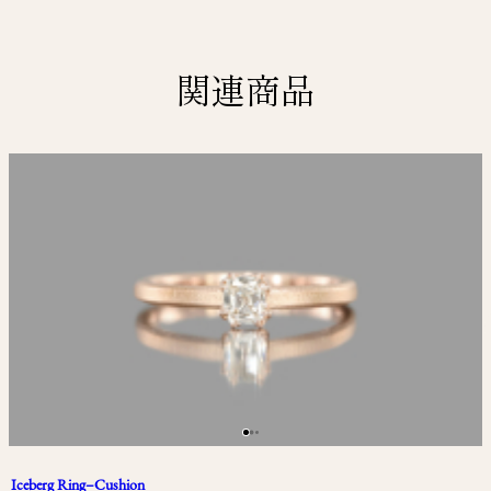
関連商品
Iceberg Ring–Cushion