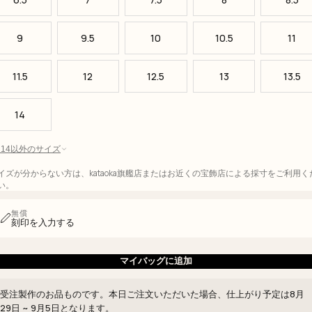
9
9.5
10
10.5
11
11.5
12
12.5
13
13.5
14
 - 14以外のサイズ
イズが分からない方は、kataoka旗艦店またはお近くの宝飾店による採寸をご利用く
い。
無償
刻印を入力する
マイバッグに追加
受注製作のお品ものです。本日ご注文いただいた場合、仕上がり予定は
8月
29日 ~ 9月5日
となります。