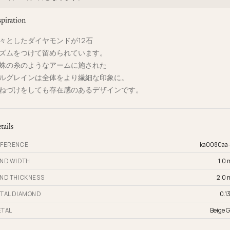
spiration
々としたダイヤモンドが12石
ズムをつけて留められています。
蛛の糸のようなアームに施された
ルグレインは全体をより繊細な印象に。
ねづけをしても存在感のあるデザインです。
tails
FERENCE
ka0080aa
ND WIDTH
1.0
ND THICKNESS
2.0
TAL DIAMOND
0.13
TAL
Beige G