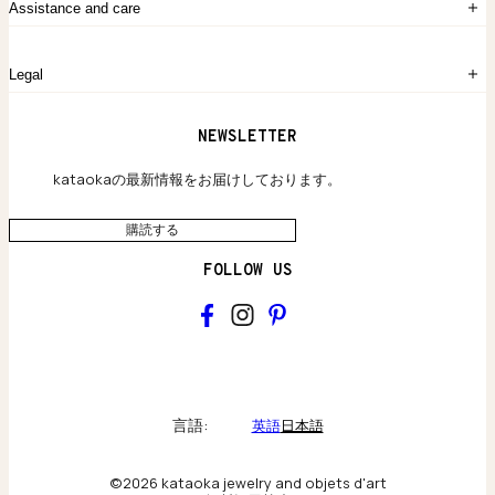
お問い合わせ
Assistance and care
Chronicles
採用情報
よくあるご質問
Legal
保証のご案内
独自の貴金素材
配送と返品について
ウェブサイト利用規約
NEWSLETTER
旗艦店のご案内
プライバシーポリシー
アクセシビリティ方針
kataokaの最新情報をお届けしております。
購読する
FOLLOW US
kataoka
Collections & brand world
言語:
英語
日本語
アトリエの記録
©2026 kataoka jewelry and objets d'art