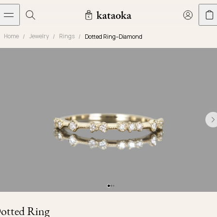
メインコンテンツへスキップ
Home
Jewelry
Rings
Dotted Ring–Diamond
Jewelry
THE WORLD OF KATAOKA
COLLECTIONS
LIVING ARTS
CONCIERGE
JEWELRY
Marriage rings
Latest creations
Collections
Living Arts
Engagement Rings
Taste of Light
Objets d'art
The Story
Contact
The world of kataoka
Marriage Rings
Less is More
Our Houses of Artistry
Delivery
Rings
Snowflake
Yoshinobu's Diary
Book an Appointment
Concierge
Jars
Necklaces
Crown
Common Questions
Bottles & Pitchers
Earrings
September Eight
Glasses
Journal
Bracelets
Herbarium
Plates
Chronicles
Resizing & Repairs
otted Ring
Calyx