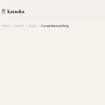
メインコンテンツへスキップ
kataoka jewelry and objets d'art
Home
Jewelry
Rings
Curved Stardust Ring