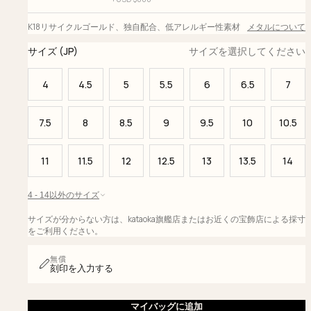
K18リサイクルゴールド
、
独自配合
、
低アレルギー性素材
メタルについて
サイズ (JP)
サイズを選択してください
4
4.5
5
5.5
6
6.5
7
7.5
8
8.5
9
9.5
10
10.5
11
11.5
12
12.5
13
13.5
14
4 - 14以外のサイズ
サイズが分からない方は、kataoka旗艦店またはお近くの宝飾店による採寸
をご利用ください。
無償
刻印を入力する
マイバッグに追加