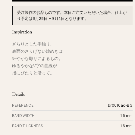
受注製作のお品ものです。本日ご注文いただいた場合、仕上が
り予定は
8月28日 ~ 9月4日
となります。
Inspiration
ざらりとした手触り、
表面のさりげない煌めきは
細やかな彫りによるもの。
ゆるやかなV字の曲線が
指にぴたりと沿って。
Details
br0010ac-BG
REFERENCE
1.6 mm
BAND WIDTH
1.6 mm
BAND THICKNESS