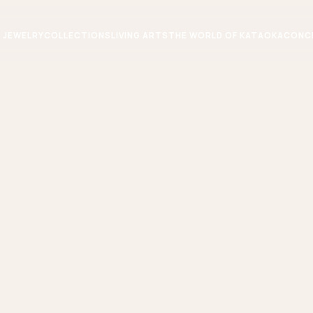
JEWELRY
COLLECTIONS
LIVING ARTS
THE WORLD OF KATAOKA
CONC