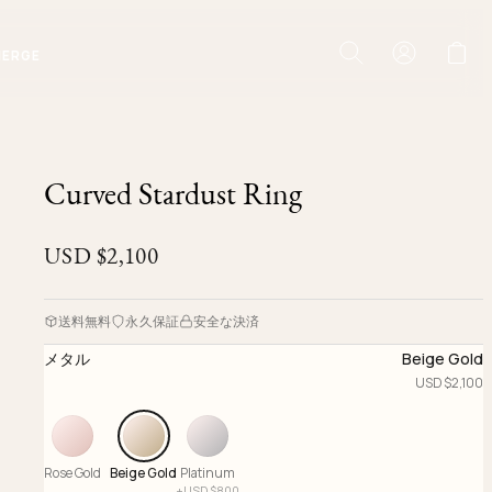
IERGE
Curved Stardust Ring
USD $
2,100
送料無料
永久保証
安全な決済
メタル
Beige Gold
USD $
2,100
Rose Gold
Beige Gold
Platinum
+
USD $
800