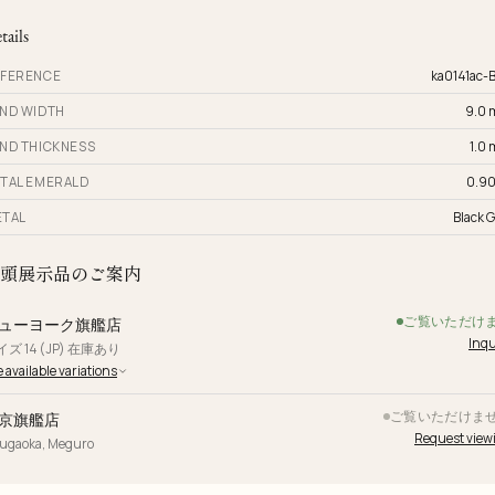
tails
FERENCE
ka0141ac-
ND WIDTH
9.0
ND THICKNESS
1.0
TAL EMERALD
0.90
TAL
Black G
頭展示品のご案内
ご覧いただけ
ューヨーク旗艦店
Inqu
ズ 14 (JP) 在庫あり
 available variations
ご覧いただけま
京旗艦店
Request view
yugaoka, Meguro