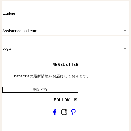
ログイン
Explore
アカウント作成
マイバッグ
注文履歴
kataokaについて
お問い合わせ
Assistance and care
Chronicles
採用情報
よくあるご質問
Legal
保証のご案内
独自の貴金素材
配送と返品について
ウェブサイト利用規約
NEWSLETTER
旗艦店のご案内
プライバシーポリシー
アクセシビリティ方針
kataokaの最新情報をお届けしております。
購読する
FOLLOW US
kataoka