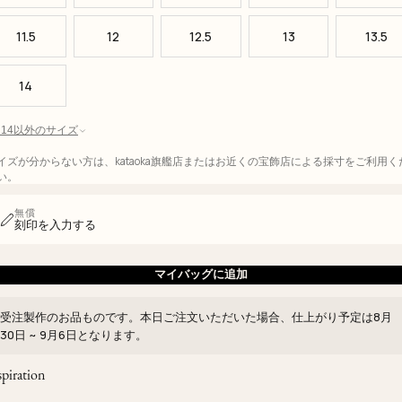
11.5
12
12.5
13
13.5
14
 - 14以外のサイズ
イズが分からない方は、kataoka旗艦店またはお近くの宝飾店による採寸をご利用く
い。
無償
刻印を入力する
マイバッグに追加
受注製作のお品ものです。本日ご注文いただいた場合、仕上がり予定は
8月
30日 ~ 9月6日
となります。
spiration