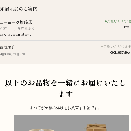
頭展示品のご案内
ご覧いただけ
ューヨーク旗艦店
Inqu
ズ 12.8 (JP) 在庫あり
 available variations
ご覧いただけま
京旗艦店
Request view
yugaoka, Meguro
以下のお品物を一緒にお届けいたし
ます
すべてが至福の体験をお約束する証です。