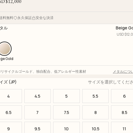
SD $
12,000
送料無料
永久保証
安全な決済
タル
Beige G
USD $
12,
ige Gold
18リサイクルゴールド
、
独自配合
、
低アレルギー性素材
メタルにつ
イズ (JP)
サイズを選択してくだ
4
4.5
5
5.5
6
6.5
7
7.5
8
8.5
9
9.5
10
10.5
11