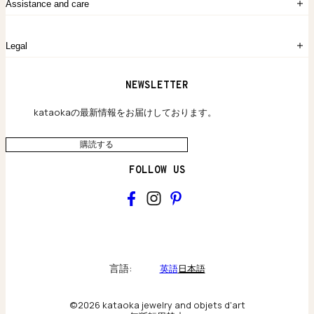
お問い合わせ
Assistance and care
Chronicles
採用情報
よくあるご質問
Legal
保証のご案内
独自の貴金素材
配送と返品について
ウェブサイト利用規約
NEWSLETTER
旗艦店のご案内
プライバシーポリシー
アクセシビリティ方針
kataokaの最新情報をお届けしております。
購読する
FOLLOW US
kataoka
Collections & brand world
言語:
英語
日本語
アトリエの記録
©2026 kataoka jewelry and objets d'art