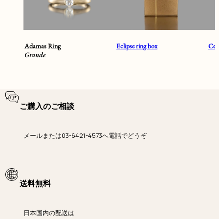
Adamas Ring
Eclipse ring box
Cent
Grande
ご購入のご相談
メール
または
03-6421-4573
へ電話でどうぞ
送料無料
日本国内の配送は