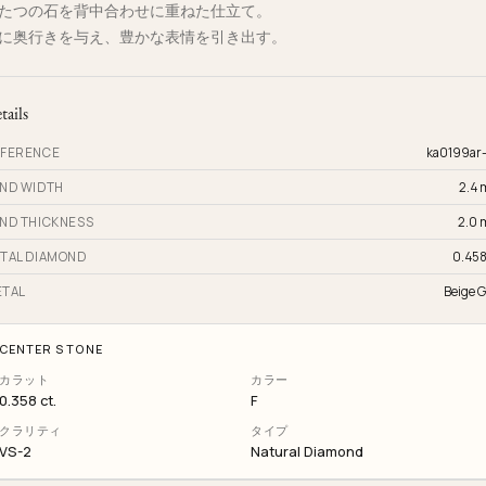
たつの石を背中合わせに重ねた仕立て。
に奥行きを与え、豊かな表情を引き出す。
tails
FERENCE
ka0199ar
ND WIDTH
2.4
ND THICKNESS
2.0
TAL DIAMOND
0.458
TAL
Beige G
CENTER STONE
カラット
カラー
0.358 ct.
F
クラリティ
タイプ
VS-2
Natural Diamond