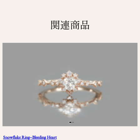
関連商品
Snowflake Ring–Bleeding Heart