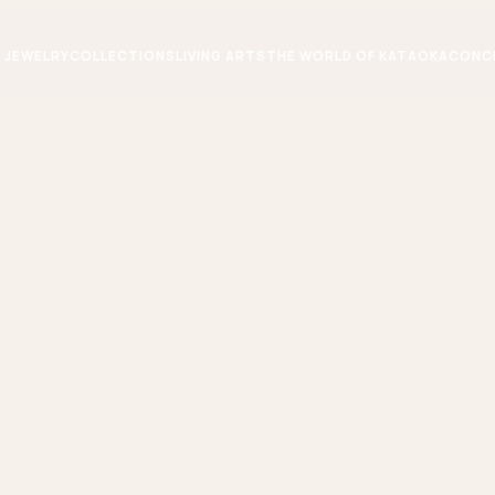
JEWELRY
COLLECTIONS
LIVING ARTS
THE WORLD OF KATAOKA
CONC