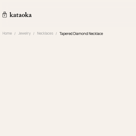
メインコンテンツへスキップ
kataoka jewelry and objets d'art
Home
Jewelry
Necklaces
Tapered Diamond Necklace