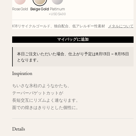
Rose Gold
Beige Gold
Platinum
+
USD $
400
K18リサイクルゴールド
、
独自配合
、
低アレルギー性素材
メタルについて
マイバッグに追加
本日ご注文いただいた場合、仕上がり予定は
8月13日 ~ 8月15日
となります。
Inspiration
ちいさな氷柱のようなかたち、
テーパーバゲットカットが
長短交互にリズムよく連なります。
面での煌きはきりりとした個性に。
Details