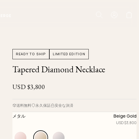
IERGE
READY TO SHIP
LIMITED EDITION
Tapered Diamond Necklace
USD $
3,800
送料無料
永久保証
安全な決済
メタル
Beige Gold
USD $
3,800