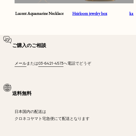
Lucent Aquamarine Necklace
Heirloom jewelry box
ka
ご購入のご相談
メール
または
03-6421-4573
へ電話でどうぞ
送料無料
日本国内の配送は
クロネコヤマト宅急便にて
配送となります