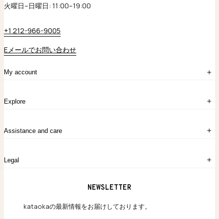
火曜日–日曜日: 11:00–19:00
+1 212-966-9005
Eメールでお問い合わせ
My account
ログイン
Explore
アカウント作成
マイバッグ
注文履歴
kataokaについて
お問い合わせ
Assistance and care
Chronicles
採用情報
よくあるご質問
Legal
保証のご案内
独自の貴金素材
配送と返品について
ウェブサイト利用規約
NEWSLETTER
旗艦店のご案内
プライバシーポリシー
アクセシビリティ方針
kataokaの最新情報をお届けしております。