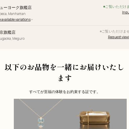
ご覧いただけ
ューヨーク旗艦店
Inqu
ibeca, Manhattan
 available variations
ご覧いただけま
京旗艦店
Request view
yugaoka, Meguro
以下のお品物を一緒にお届けいたし
ます
すべてが至福の体験をお約束する証です。