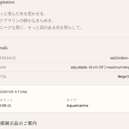
spiration
っと澄んだ水を思わせる、
クアマリンの静かなきらめき。
ニークな形に、そっと品のある光を照らして。
tails
FERENCE
ka0049bm
AIN
adjustable, 45 cm (18") maximum len
TAL
Beige G
CENTER STONE
カラット
タイプ
1.08 ct.
Aquamarine
頭展示品のご案内