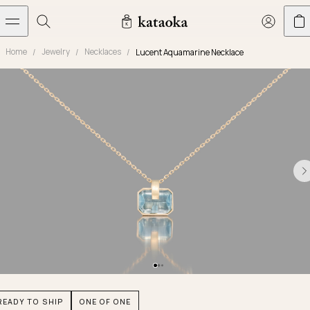
メインコンテンツへスキップ
Home
Jewelry
Necklaces
Lucent Aquamarine Necklace
Jewelry
THE WORLD OF KATAOKA
COLLECTIONS
LIVING ARTS
CONCIERGE
JEWELRY
Marriage rings
Latest creations
Collections
Living Arts
Engagement Rings
Taste of Light
Objets d'art
The Story
Contact
The world of kataoka
Marriage Rings
Less is More
Our Houses of Artistry
Delivery
Rings
Snowflake
Yoshinobu's Diary
Book an Appointment
Concierge
Jars
Necklaces
Crown
Common Questions
Bottles & Pitchers
Earrings
September Eight
Glasses
Journal
Bracelets
Herbarium
Plates
Chronicles
Resizing & Repairs
READY TO SHIP
ONE OF ONE
Calyx