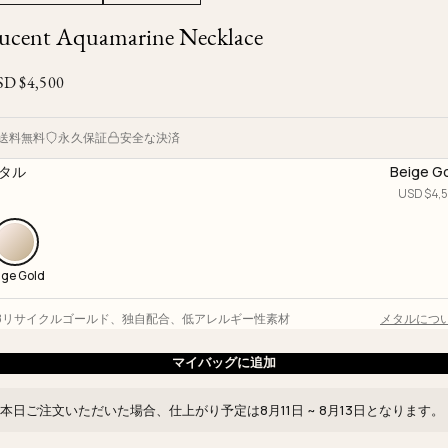
Ojyu Boxes
Custom-blended Metal
Limited Lifetime Warranty
ucent Aquamarine Necklace
Brut
New Arrivals
Lights
Handle
SD $
4,500
One of One
Objects
Iceberg
Limited Edition
Vases
送料無料
永久保証
安全な決済
Ready to Ship
タル
Beige G
USD $
4,
Archive
ige Gold
18リサイクルゴールド
、
独自配合
、
低アレルギー性素材
メタルにつ
マイバッグに追加
本日ご注文いただいた場合、仕上がり予定は
8月11日 ~ 8月13日
となります。