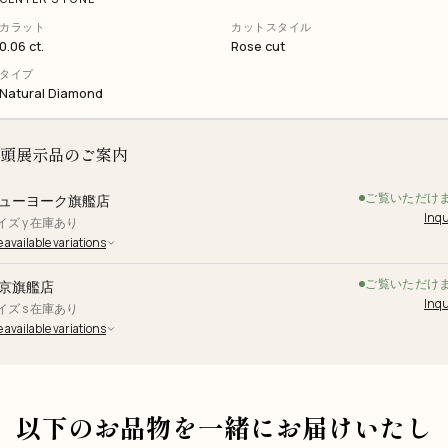
カラット
カットスタイル
0.06 ct.
Rose cut
タイプ
Natural Diamond
頭展示品のご案内
ご覧いただけ
ューヨーク旗艦店
Inqu
イズ y 在庫あり
 available variations
ご覧いただけ
京旗艦店
Inqu
イズ s 在庫あり
 available variations
以下のお品物を一緒にお届けいたし