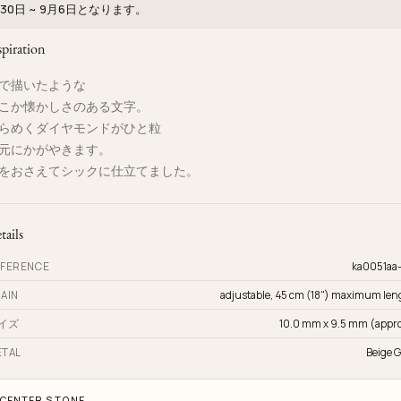
30日 ~ 9月6日
となります。
spiration
で描いたような
こか懐かしさのある文字。
らめくダイヤモンドがひと粒
元にかがやきます。
をおさえてシックに仕立てました。
tails
FERENCE
ka0051aa
AIN
adjustable, 45 cm (18") maximum len
イズ
10.0 mm x 9.5 mm (appro
TAL
Beige G
CENTER STONE