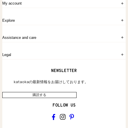
My account
ログイン
Explore
アカウント作成
マイバッグ
注文履歴
kataokaについて
お問い合わせ
Assistance and care
Chronicles
採用情報
よくあるご質問
Legal
保証のご案内
独自の貴金素材
配送と返品について
ウェブサイト利用規約
NEWSLETTER
旗艦店のご案内
プライバシーポリシー
アクセシビリティ方針
kataokaの最新情報をお届けしております。
購読する
FOLLOW US