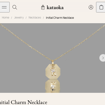
メインコンテンツへスキップ
Home
Jewelry
Necklaces
Initial Charm Necklace
Jewelry
THE WORLD OF KATAOKA
COLLECTIONS
LIVING ARTS
CONCIERGE
JEWELRY
Marriage rings
Latest creations
Collections
Living Arts
Engagement Rings
Taste of Light
Objets d'art
The Story
Contact
The world of kataoka
Marriage Rings
Less is More
Our Houses of Artistry
Delivery
Rings
Snowflake
Yoshinobu's Diary
Book an Appointment
Concierge
Jars
Necklaces
Crown
Common Questions
Bottles & Pitchers
Earrings
September Eight
Glasses
Journal
Bracelets
Herbarium
Plates
Chronicles
Resizing & Repairs
nitial Charm Necklace
Calyx