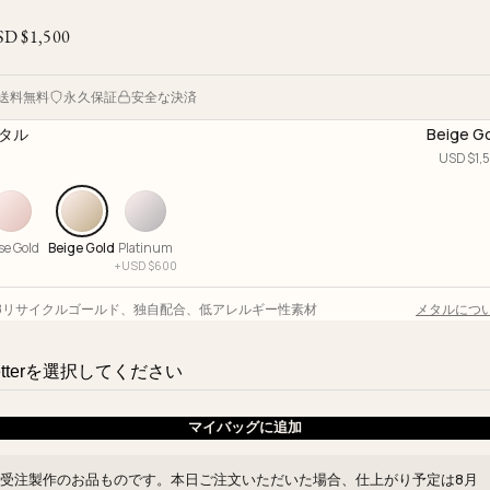
Ojyu Boxes
Custom-blended Metal
Limited Lifetime Warranty
Brut
SD $
1,500
New Arrivals
Lights
Handle
One of One
Objects
送料無料
永久保証
安全な決済
Iceberg
タル
Beige G
Limited Edition
Vases
USD $
1,
Ready to Ship
Archive
se Gold
Beige Gold
Platinum
+
USD $
600
18リサイクルゴールド
、
独自配合
、
低アレルギー性素材
メタルにつ
マイバッグに追加
受注製作のお品ものです。本日ご注文いただいた場合、仕上がり予定は
8月