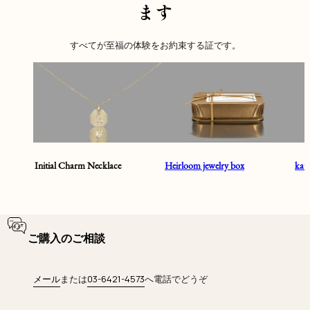
ます
すべてが至福の体験をお約束する証です。
Initial Charm Necklace
Heirloom jewelry box
ka
ご購入のご相談
メール
または
03-6421-4573
へ電話でどうぞ