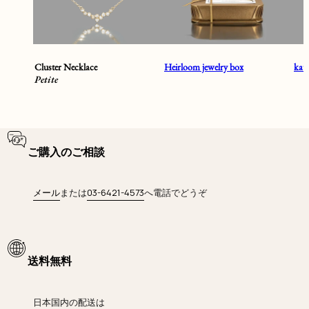
Cluster Necklace
Heirloom jewelry box
ka
Petite
ご購入のご相談
メール
または
03-6421-4573
へ電話でどうぞ
送料無料
日本国内の配送は