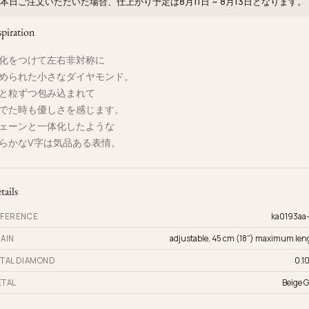
本日ご注文いただいた場合、仕上がり予定は
8月11日 ~ 8月13日
となります。
spiration
化をつけて左右非対称に
められた小さなダイヤモンド。
と粒ずつ包み込まれて
でた時も優しさを感じます。
ェーンと一体化したような
らかなV字は気品ある表情。
tails
FERENCE
ka0193aa
AIN
adjustable, 45 cm (18") maximum len
TAL DIAMOND
0.10
TAL
Beige G