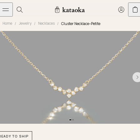
メインコンテンツへスキップ
Home
Jewelry
Necklaces
Cluster Necklace–Petite
Jewelry
THE WORLD OF KATAOKA
COLLECTIONS
LIVING ARTS
CONCIERGE
JEWELRY
Marriage rings
Latest creations
Collections
Living Arts
Engagement Rings
Taste of Light
Objets d'art
The Story
Contact
The world of kataoka
Marriage Rings
Less is More
Our Houses of Artistry
Delivery
Rings
Snowflake
Yoshinobu's Diary
Book an Appointment
Concierge
Jars
Necklaces
Crown
Common Questions
Bottles & Pitchers
Earrings
September Eight
Glasses
Journal
Bracelets
Herbarium
Plates
Chronicles
Resizing & Repairs
READY TO SHIP
Calyx