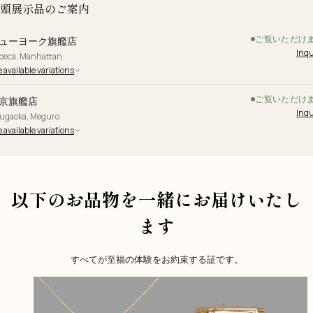
頭展示品のご案内
ご覧いただけ
ューヨーク旗艦店
Inqu
ibeca, Manhattan
 available variations
ご覧いただけ
京旗艦店
Inqu
yugaoka, Meguro
 available variations
以下のお品物を一緒にお届けいたし
ます
すべてが至福の体験をお約束する証です。