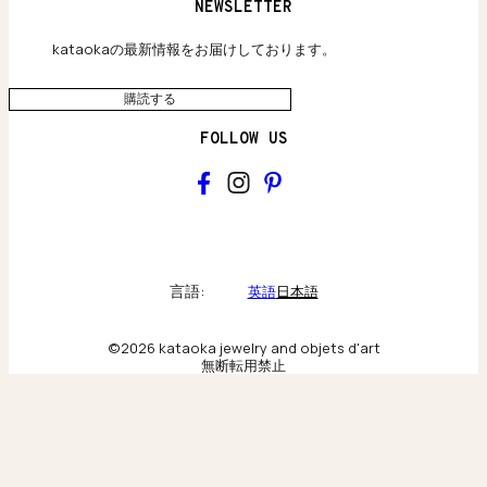
ウェブサイト利用規約
NEWSLETTER
旗艦店のご案内
プライバシーポリシー
アクセシビリティ方針
kataokaの最新情報をお届けしております。
購読する
FOLLOW US
kataoka
Collections & brand world
言語:
英語
日本語
アトリエの記録
©2026 kataoka jewelry and objets d'art
無断転用禁止
Behind the scenes & craftsmanship
ニューヨーク旗艦店
Scenes from our New York flagship