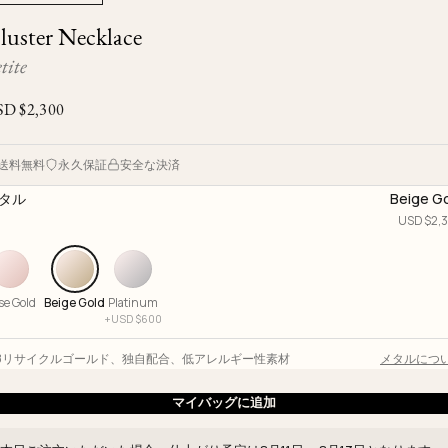
Ojyu Boxes
Custom-blended Metal
Limited Lifetime Warranty
luster Necklace
Brut
New Arrivals
Lights
tite
Handle
One of One
Objects
SD $
2,300
Iceberg
Limited Edition
Vases
送料無料
永久保証
安全な決済
Ready to Ship
タル
Beige G
Archive
USD $
2,
se Gold
Beige Gold
Platinum
+
USD $
600
18リサイクルゴールド
、
独自配合
、
低アレルギー性素材
メタルにつ
マイバッグに追加