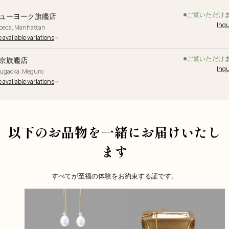
ご覧いただけ
ューヨーク旗艦店
Inqu
ibeca, Manhattan
 available variations
ご覧いただけ
京旗艦店
Inqu
yugaoka, Meguro
 available variations
以下のお品物を一緒にお届けいたし
ます
すべてが至福の体験をお約束する証です。