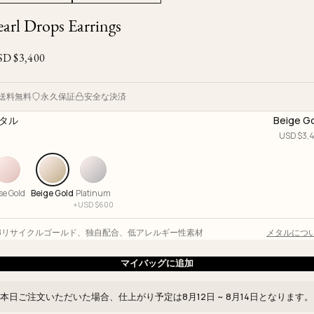
Ojyu Boxes
Custom-blended Metal
Limited Lifetime Warranty
earl Drops Earrings
Brut
New Arrivals
Lights
Handle
SD $
3,400
One of One
Objects
Iceberg
Limited Edition
Vases
送料無料
永久保証
安全な決済
Ready to Ship
タル
Beige G
USD $
3,
Archive
se Gold
Beige Gold
Platinum
+
USD $
600
18リサイクルゴールド
、
独自配合
、
低アレルギー性素材
メタルにつ
マイバッグに追加
本日ご注文いただいた場合、仕上がり予定は
8月12日 ~ 8月14日
となります。