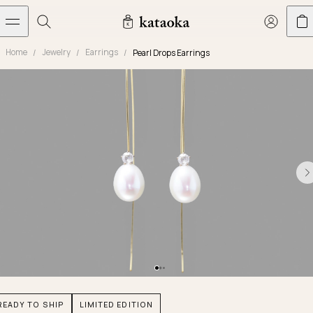
メインコンテンツへスキップ
Home
Jewelry
Earrings
Pearl Drops Earrings
Jewelry
THE WORLD OF KATAOKA
COLLECTIONS
LIVING ARTS
CONCIERGE
JEWELRY
Marriage rings
Latest creations
Collections
Living Arts
Engagement Rings
Taste of Light
Objets d'art
The Story
Contact
The world of kataoka
Marriage Rings
Less is More
Our Houses of Artistry
Delivery
Rings
Snowflake
Yoshinobu's Diary
Book an Appointment
Concierge
Jars
Necklaces
Crown
Common Questions
Bottles & Pitchers
Earrings
September Eight
Glasses
Journal
Bracelets
Herbarium
Plates
Chronicles
Resizing & Repairs
READY TO SHIP
LIMITED EDITION
Calyx