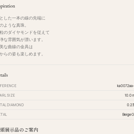
spiration
とした一本の線の先端に
のような真珠。
粒のダイヤモンドを従えて
浄な雰囲気が漂います。
美な曲線の金具は
からの姿も楽しめます。
tails
FERENCE
ka0072aa
ARL SIZE
10.0
TAL DIAMOND
0.23
TAL
Beige G
頭展示品のご案内