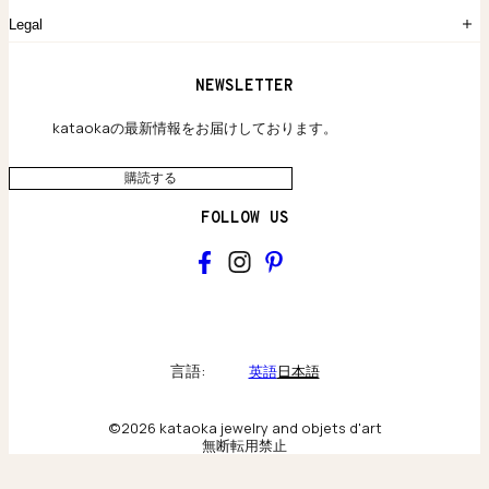
よくあるご質問
Legal
保証のご案内
独自の貴金素材
配送と返品について
ウェブサイト利用規約
NEWSLETTER
旗艦店のご案内
プライバシーポリシー
アクセシビリティ方針
kataokaの最新情報をお届けしております。
購読する
FOLLOW US
kataoka
Collections & brand world
言語:
英語
日本語
アトリエの記録
©2026 kataoka jewelry and objets d'art
無断転用禁止
Behind the scenes & craftsmanship