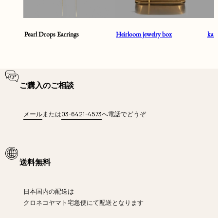
Pearl Drops Earrings
Heirloom jewelry box
ka
ご購入のご相談
メール
または
03-6421-4573
へ電話でどうぞ
送料無料
日本国内の配送は
クロネコヤマト宅急便にて
配送となります