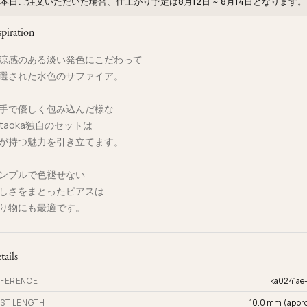
本日ご注文いただいた場合、仕上がり予定は
8月12日 ~ 8月14日
となります。
spiration
涼感のある淡い発色にこだわって
選された水色のサファイア。
手で優しく包み込んだ様な
ataoka独自のセットは
が持つ魅力を引き立てます。
ンプルで色褪せない
しさをまとったピアスは
り物にも最適です。
tails
FERENCE
ka0241ae
ST LENGTH
10.0 mm (appro