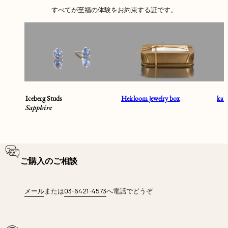
すべてが至福の体験をお約束する証です。
Iceberg Studs
Heirloom jewelry box
ka
Sapphire
ご購入のご相談
メール
または
03-6421-4573
へ電話でどうぞ