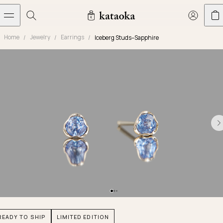
メインコンテンツへスキップ
Home
Jewelry
Earrings
Iceberg Studs–Sapphire
Jewelry
THE WORLD OF KATAOKA
COLLECTIONS
LIVING ARTS
CONCIERGE
JEWELRY
Marriage rings
Latest creations
Collections
Living Arts
Engagement Rings
Taste of Light
Objets d'art
The Story
Contact
The world of kataoka
Marriage Rings
Less is More
Our Houses of Artistry
Delivery
Rings
Snowflake
Yoshinobu's Diary
Book an Appointment
Concierge
Jars
Necklaces
Crown
Common Questions
Bottles & Pitchers
Earrings
September Eight
Glasses
Journal
Bracelets
Herbarium
Plates
Chronicles
Resizing & Repairs
READY TO SHIP
LIMITED EDITION
Calyx