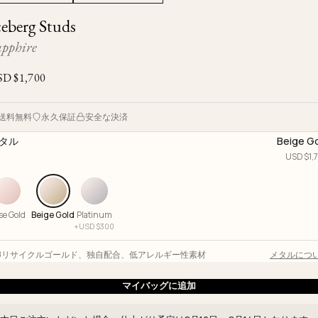
Ojyu Boxes
Custom-blended Metal
Limited Lifetime Warranty
ceberg Studs
Brut
New Arrivals
Lights
apphire
Handle
One of One
Objects
SD $
1,700
Iceberg
Limited Edition
Vases
送料無料
永久保証
安全な決済
Ready to Ship
タル
Beige G
Archive
USD $
1,
se Gold
Beige Gold
Platinum
+
USD $
300
18リサイクルゴールド
、
独自配合
、
低アレルギー性素材
メタルにつ
マイバッグに追加