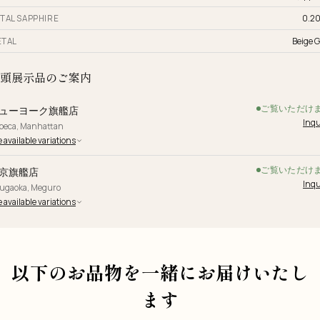
TAL SAPPHIRE
0.20
TAL
Beige G
頭展示品のご案内
ご覧いただけ
ューヨーク旗艦店
Inqu
ibeca, Manhattan
 available variations
ご覧いただけ
京旗艦店
Inqu
yugaoka, Meguro
 available variations
以下のお品物を一緒にお届けいたし
ます