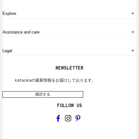
ログイン
Explore
アカウント作成
マイバッグ
注文履歴
kataokaについて
お問い合わせ
Assistance and care
Chronicles
採用情報
よくあるご質問
Legal
保証のご案内
独自の貴金素材
配送と返品について
ウェブサイト利用規約
NEWSLETTER
旗艦店のご案内
プライバシーポリシー
アクセシビリティ方針
kataokaの最新情報をお届けしております。
購読する
FOLLOW US
kataoka