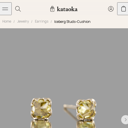
メインコンテンツへスキップ
Home
Jewelry
Earrings
Iceberg Studs–Cushion
Jewelry
THE WORLD OF KATAOKA
COLLECTIONS
LIVING ARTS
CONCIERGE
JEWELRY
Marriage rings
Latest creations
Collections
Living Arts
Engagement Rings
Taste of Light
Objets d'art
The Story
Contact
The world of kataoka
Marriage Rings
Less is More
Our Houses of Artistry
Delivery
Rings
Snowflake
Yoshinobu's Diary
Book an Appointment
Concierge
Jars
Necklaces
Crown
Common Questions
Bottles & Pitchers
Earrings
September Eight
Glasses
Journal
Bracelets
Herbarium
Plates
Chronicles
Resizing & Repairs
Calyx