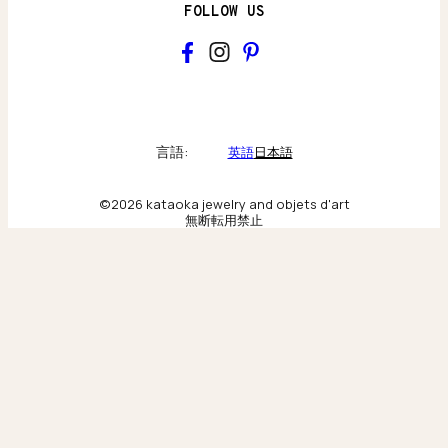
FOLLOW US
kataoka
Collections & brand world
言語:
英語
日本語
アトリエの記録
©2026 kataoka jewelry and objets d'art
無断転用禁止
Behind the scenes & craftsmanship
ニューヨーク旗艦店
Scenes from our New York flagship
東京旗艦店
Moments from our Tokyo flagship