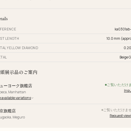
tails
FERENCE
ka0301ab
ST LENGTH
10.0 mm (appro
TAL YELLOW DIAMOND
0.20
TAL
Beige G
頭展示品のご案内
ご覧いただけ
ューヨーク旗艦店
Inqu
ibeca, Manhattan
 available variations
ご覧いただけま
京旗艦店
Request view
yugaoka, Meguro