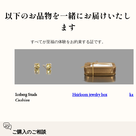
以下のお品物を一緒にお届けいたし
ます
すべてが至福の体験をお約束する証です。
Iceberg Studs
Heirloom jewelry box
ka
Cushion
ご購入のご相談