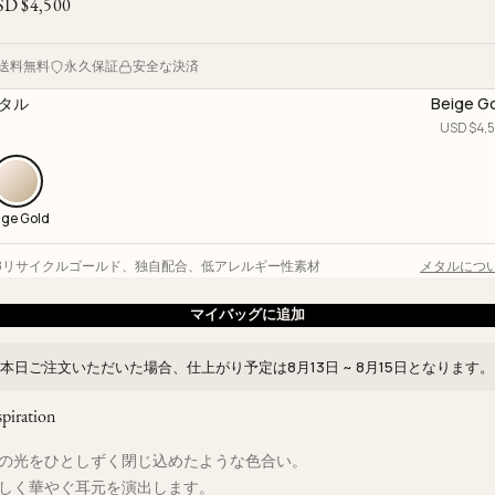
SD $
4,500
送料無料
永久保証
安全な決済
タル
Beige G
USD $
4,
ige Gold
18リサイクルゴールド
、
独自配合
、
低アレルギー性素材
メタルにつ
マイバッグに追加
本日ご注文いただいた場合、仕上がり予定は
8月13日 ~ 8月15日
となります。
spiration
の光をひとしずく閉じ込めたような色合い。
しく華やぐ耳元を演出します。