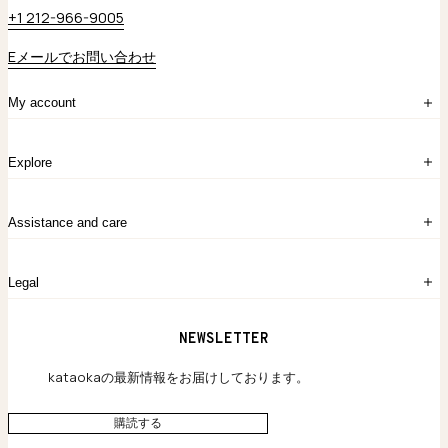
+1 212-966-9005
Eメールでお問い合わせ
My account
ログイン
Explore
アカウント作成
マイバッグ
注文履歴
kataokaについて
お問い合わせ
Assistance and care
Chronicles
採用情報
よくあるご質問
Legal
保証のご案内
独自の貴金素材
配送と返品について
ウェブサイト利用規約
NEWSLETTER
旗艦店のご案内
プライバシーポリシー
アクセシビリティ方針
kataokaの最新情報をお届けしております。
購読する