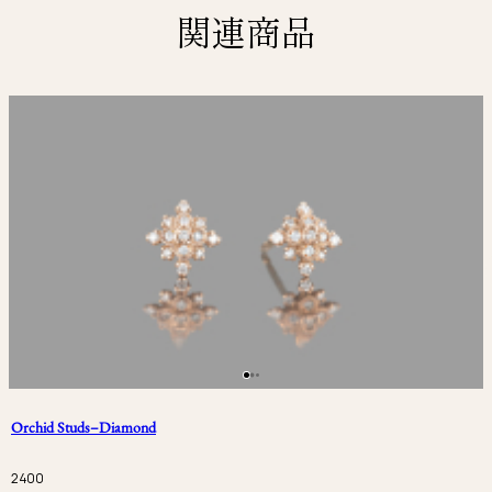
関連商品
Orchid Studs–Diamond
2400