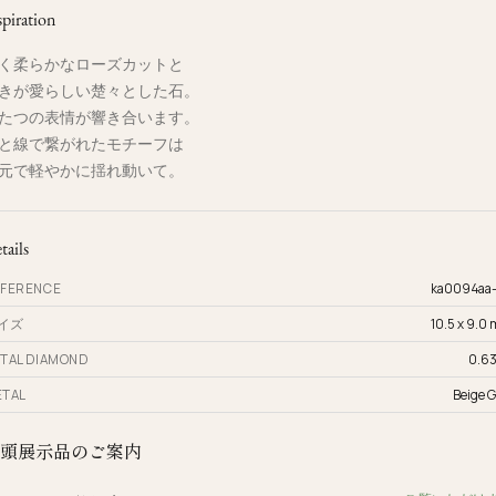
spiration
く柔らかなローズカットと
きが愛らしい楚々とした石。
たつの表情が響き合います。
と線で繋がれたモチーフは
元で軽やかに揺れ動いて。
tails
FERENCE
ka0094aa
イズ
10.5 x 9.0
TAL DIAMOND
0.63
TAL
Beige G
頭展示品のご案内