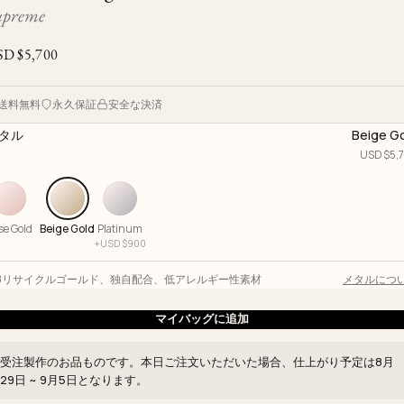
Ojyu Boxes
Custom-blended Metal
Limited Lifetime Warranty
upreme
Brut
New Arrivals
Lights
SD $
5,700
Handle
One of One
Objects
Iceberg
送料無料
永久保証
安全な決済
Limited Edition
Vases
タル
Beige G
Ready to Ship
USD $
5,
Archive
se Gold
Beige Gold
Platinum
+
USD $
900
18リサイクルゴールド
、
独自配合
、
低アレルギー性素材
メタルにつ
マイバッグに追加
受注製作のお品ものです。本日ご注文いただいた場合、仕上がり予定は
8月
29日 ~ 9月5日
となります。