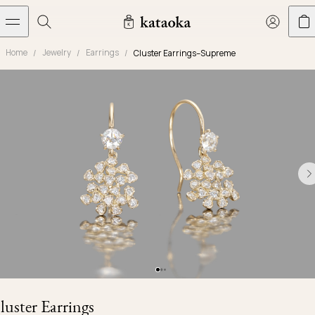
メインコンテンツへスキップ
Home
Jewelry
Earrings
Cluster Earrings–Supreme
Jewelry
THE WORLD OF KATAOKA
COLLECTIONS
LIVING ARTS
CONCIERGE
JEWELRY
Marriage rings
Latest creations
Collections
Living Arts
Engagement Rings
Taste of Light
Objets d'art
The Story
Contact
The world of kataoka
Marriage Rings
Less is More
Our Houses of Artistry
Delivery
Rings
Snowflake
Yoshinobu's Diary
Book an Appointment
Concierge
Jars
Necklaces
Crown
Common Questions
Bottles & Pitchers
Earrings
September Eight
Glasses
Journal
Bracelets
Herbarium
Plates
Chronicles
Resizing & Repairs
luster Earrings
Calyx