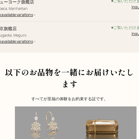
ご覧いただけ
ューヨーク旗艦店
Inqu
ibeca, Manhattan
 available variations
ご覧いただけ
京旗艦店
Inqu
yugaoka, Meguro
 available variations
以下のお品物を一緒にお届けいたし
ます
すべてが至福の体験をお約束する証です。