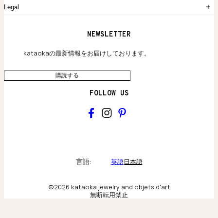
よくあるご質問
Legal
保証のご案内
独自の貴金素材
配送と返品について
ウェブサイト利用規約
NEWSLETTER
旗艦店のご案内
プライバシーポリシー
アクセシビリティ方針
kataokaの最新情報をお届けしております。
購読する
FOLLOW US
kataoka
Collections & brand world
言語:
英語
日本語
アトリエの記録
©2026 kataoka jewelry and objets d'art
無断転用禁止
Behind the scenes & craftsmanship