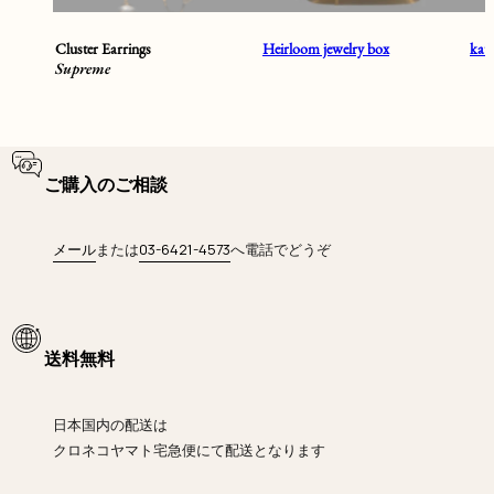
Cluster Earrings
Heirloom jewelry box
ka
Supreme
ご購入のご相談
メール
または
03-6421-4573
へ電話でどうぞ
送料無料
日本国内の配送は
クロネコヤマト宅急便にて
配送となります