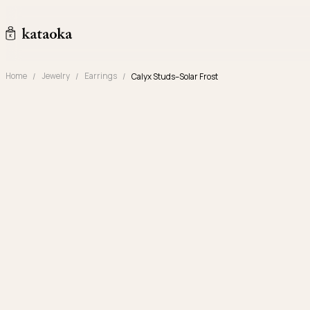
メインコンテンツへスキップ
kataoka jewelry and objets d'art
Home
Jewelry
Earrings
Calyx Studs–Solar Frost