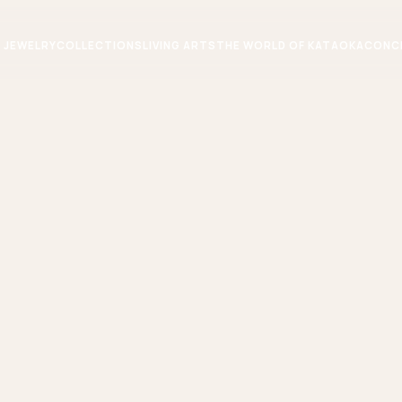
JEWELRY
COLLECTIONS
LIVING ARTS
THE WORLD OF KATAOKA
CONC