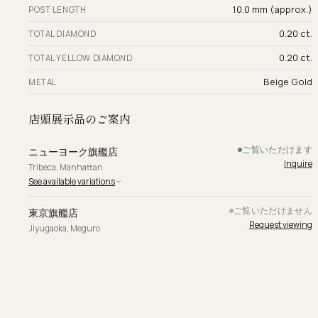
10.0 mm (approx.)
POST LENGTH
0.20 ct.
TOTAL DIAMOND
0.20 ct.
TOTAL YELLOW DIAMOND
Beige Gold
METAL
店頭展示品のご案内
ご覧いただけます
ニューヨーク旗艦店
Inquire
Tribeca, Manhattan
See available variations
ご覧いただけません
東京旗艦店
Request viewing
Jiyugaoka, Meguro