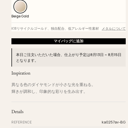
Beige Gold
K18リサイクルゴールド
、
独自配合
、
低アレルギー性素材
メタルについて
マイバッグに追加
本日ご注文いただいた場合、仕上がり予定は
8月13日 ~ 8月15日
となります。
Inspiration
異なる色のダイヤモンドが小さな光を重ねる。
輝きが調和し、印象的な彩りを生み出す。
Details
ka0257av-BG
REFERENCE